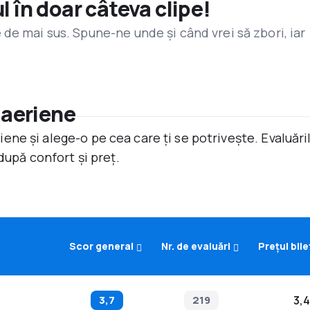
l în doar câteva clipe!
de mai sus. Spune-ne unde și când vrei să zbori, iar
 aeriene
ne și alege-o pe cea care ți se potrivește. Evaluăr
după confort și preț.
Scor general
Nr. de evaluări
Prețul bile
3,7
219
3,4