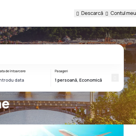
Descarcă
Contul meu
ata de întoarcere
Pasageri
ne