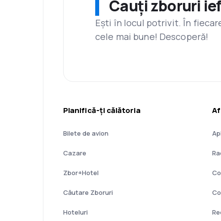
Cauți zboruri ie
Ești în locul potrivit. În fiec
cele mai bune! Descoperă!
Planifică-ți călătoria
Af
Bilete de avion
Ap
Cazare
Ra
Zbor+Hotel
Co
Căutare Zboruri
Co
Hoteluri
Re