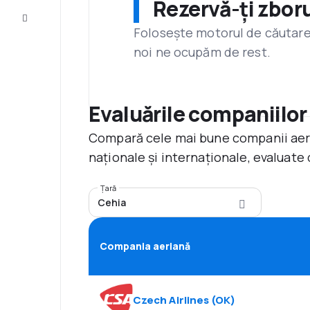
Rezervă-ți zboru
Servicii
clienți
Folosește motorul de căutare 
noi ne ocupăm de rest.
Evaluările companiilor
Compară cele mai bune companii aerie
naționale și internaționale, evaluate 
Țară
Cehia
Compania aeriană
Czech Airlines
(
OK
)