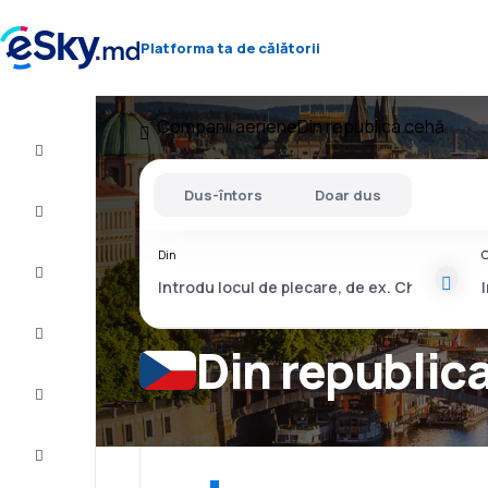
Platforma ta de călătorii
Companii aeriene
Din republica cehă
Zbor+Hotel
Dus-întors
Doar dus
Bilete
de
avion
Din
C
Cazare
Oferte
Din republic
Finalizează
călătoria
Inspiraţie şi
recomandări