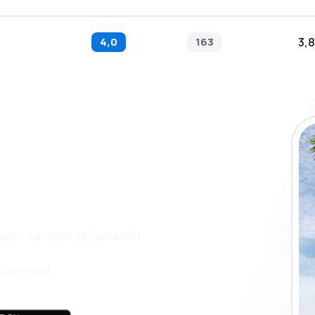
4,0
163
3,8
plicația eSky și
plu, oriunde
 avion, vacanțe, city break-uri
 ai nevoie!