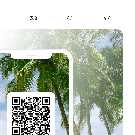
3,9
4,1
4,4