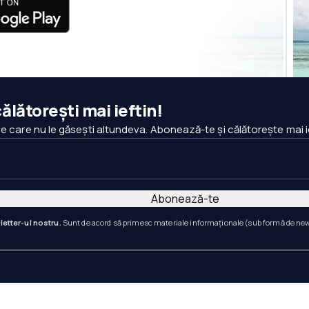
ălătorești mai ieftin!
pe care nu le găsești altundeva. Abonează-te și călătorește mai i
Abonează-te
letter-ul nostru.
Sunt de acord să primesc materiale informaționale (sub formă de newsl