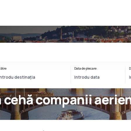
ătre
Data de plecare
D
a cehă companii aerie