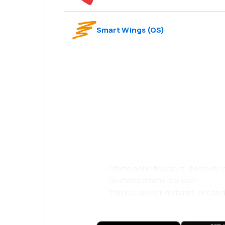
Smart Wings
(
QS
)
Psst! Descarcă a
rezervă mai sim
ești.
Oferte noi în fiecare zi: bilete de
Gestionezi totul mai ușor
Totul la un click distanță, oricând