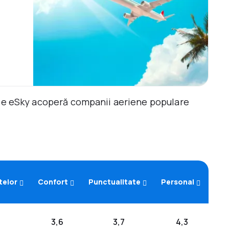
ile eSky acoperă companii aeriene populare
telor
Confort
Punctualitate
Personal
3,6
3,7
4,3