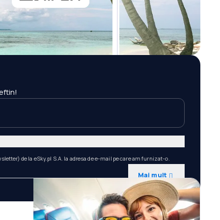
eftin!
etter) de la eSky.pl S.A. la adresa de e-mail pe care am furnizat-o.
Mai mult