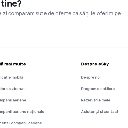
ftine?
are zi comparăm sute de oferte ca să ți le oferim pe
lă mai multe
Despre eSky
licație mobilă
Despre noi
dar de zboruri
Program de afiliere
mpanii aeriene
Rezervările mele
mpanii aeriene naţionale
Asistenţă şi contact
cenzii companii aeriene