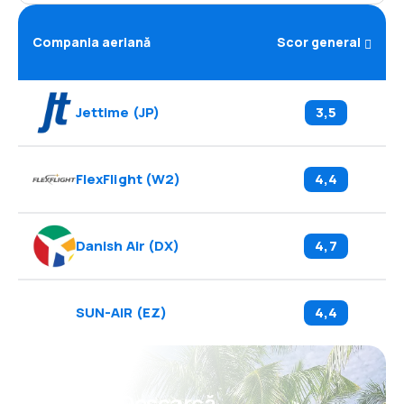
Compania aeriană
Scor general
Jettime
(
JP
)
3,5
FlexFlight
(
W2
)
4,4
Danish Air
(
DX
)
4,7
SUN-AIR
(
EZ
)
4,4
Psst! Descarcă