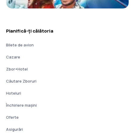
Planifică-ți călătoria
Bilete de avion
Cazare
Zbor+Hotel
Căutare Zboruri
Hoteluri
Închiriere mașini
Oferte
Asigurări