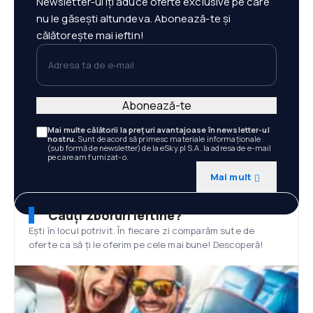
Newsletter-ul îți aduce oferte exclusive pe care
nu le găsești altundeva. Abonează-te și
călătorește mai ieftin!
Adresa ta de e-mail
Abonează-te
Mai multe călătorii la prețuri avantajoase în newsletter-ul
nostru.
Sunt de acord să primesc materiale informaționale
(sub formă de newsletter) de la eSky.pl S.A. la adresa de e-mail
pe care am furnizat-o.
Mai mult
Cauți zboruri ieftine?
Ești în locul potrivit. În fiecare zi comparăm sute de
oferte ca să ți le oferim pe cele mai bune! Descoperă!