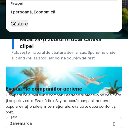
Pasageri
Căutare
Rezervă-ți zborul în doar câteva
clipe!
Folosește motorul de căutare de mai sus. Spune-ne unde
și când vrei să zbori, iar noi ne ocupăm de rest.
Evaluările companiilor aeriene
Compară cele mai bune companii aeriene și alege-o pe cea care
ți se potrivește. Evaluările eSky acoperă companii aeriene
populare naționale și internaționale, evaluate după confort și
preț.
Țară
Danemarca