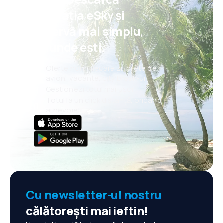
aplicația eSky și
rezervă mai simplu,
oriunde ești.
Oferte noi în fiecare zi: bilete de
avion, vacanțe, city break-uri
Gestionezi totul mai ușor
Totul la un click distanță, oricând
ai nevoie!
Cu newsletter-ul nostru
călătorești mai ieftin!