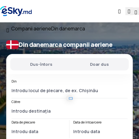
Companii aeriene
Din danemarca
Din danemarca companii aeriene
Dus-întors
Doar dus
Din
Către
Data de plecare
Data de întoarcere