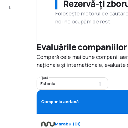
Rezervă-ți zboru
Servicii
clienți
Folosește motorul de căutare 
noi ne ocupăm de rest.
Evaluările companiilor
Compară cele mai bune companii aerie
naționale și internaționale, evaluate 
Țară
Estonia
Compania aeriană
Marabu
(
DI
)