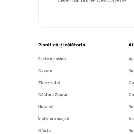
Planifică-ți călătoria
Af
Bilete de avion
Ap
Cazare
Ra
Zbor+Hotel
Co
Căutare Zboruri
Co
Hoteluri
Re
Închiriere mașini
Ae
Oferte
Re