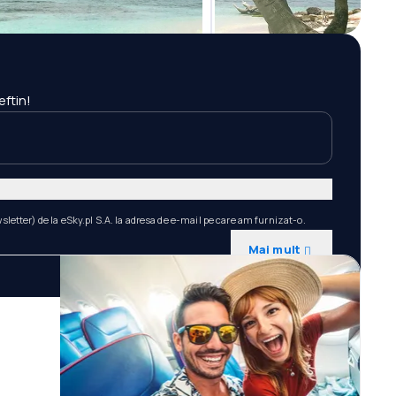
eftin!
etter) de la eSky.pl S.A. la adresa de e-mail pe care am furnizat-o.
Mai mult