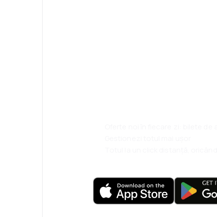
Psst! Descarcă a
rezervă mai sim
ești.
Oferte noi în fiecare zi: bilete de
Gestionezi totul mai ușor
Totul la un click distanță, oricând