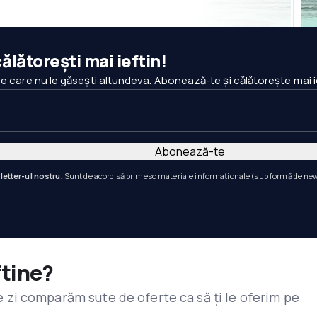
ălătorești mai ieftin!
pe care nu le găsești altundeva. Abonează-te și călătorește mai i
Abonează-te
letter-ul nostru.
Sunt de acord să primesc materiale informaționale (sub formă de newsl
ftine?
are zi comparăm sute de oferte ca să ți le oferim pe