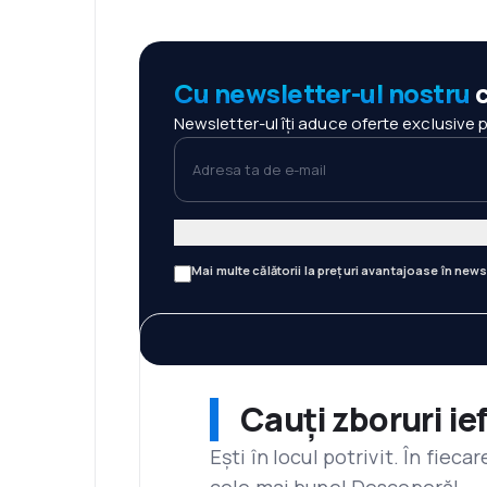
Cu newsletter-ul nostru
c
Newsletter-ul îți aduce oferte exclusive 
Adresa ta de e-mail
Mai multe călătorii la prețuri avantajoase în news
Cauți zboruri ie
Ești în locul potrivit. În fiec
cele mai bune! Descoperă!