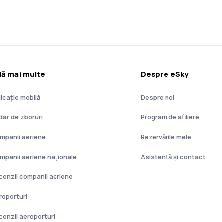
lă mai multe
Despre eSky
licație mobilă
Despre noi
dar de zboruri
Program de afiliere
mpanii aeriene
Rezervările mele
mpanii aeriene naţionale
Asistenţă şi contact
cenzii companii aeriene
roporturi
cenzii aeroporturi