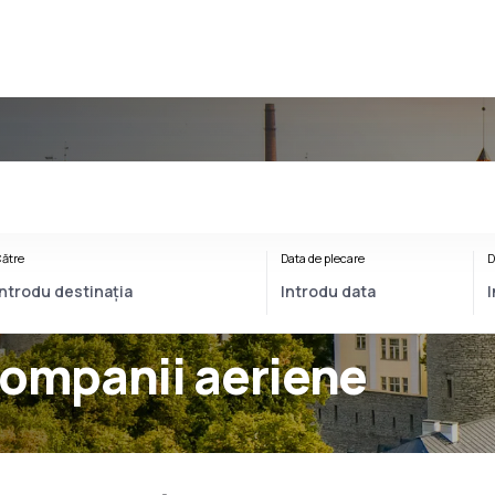
ătre
Data de plecare
D
companii aeriene