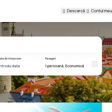
Descarcă
Contul meu
ata de întoarcere
Pasageri