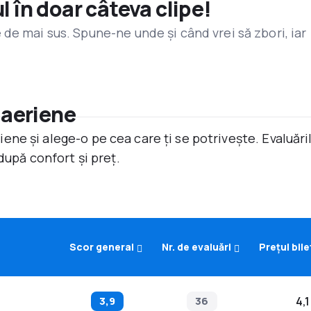
l în doar câteva clipe!
de mai sus. Spune-ne unde și când vrei să zbori, iar
 aeriene
ne și alege-o pe cea care ți se potrivește. Evaluăr
după confort și preț.
Scor general
Nr. de evaluări
Prețul bile
3,9
36
4,1