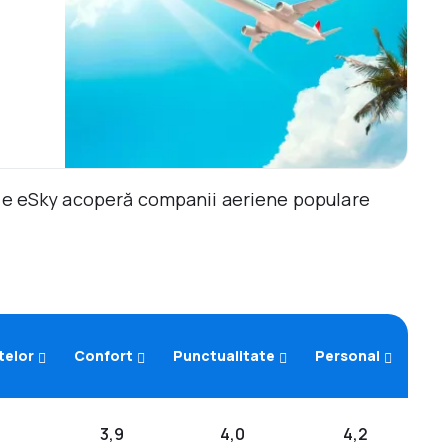
ile eSky acoperă companii aeriene populare
telor
Confort
Punctualitate
Personal
3,9
4,0
4,2