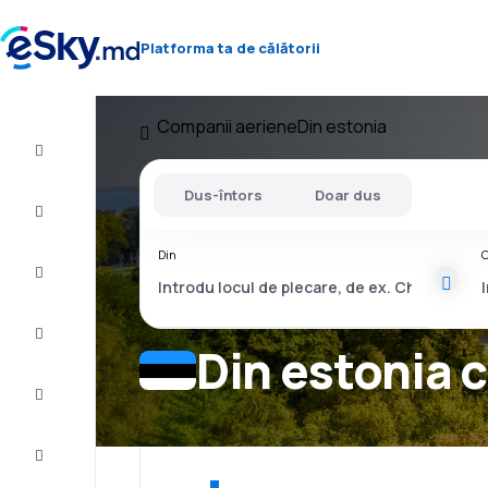
Platforma ta de călătorii
Companii aeriene
Din estonia
Zbor+Hotel
Dus-întors
Doar dus
Bilete
de
avion
Din
C
Cazare
Oferte
Din estonia 
Finalizează
călătoria
Inspiraţie şi
recomandări