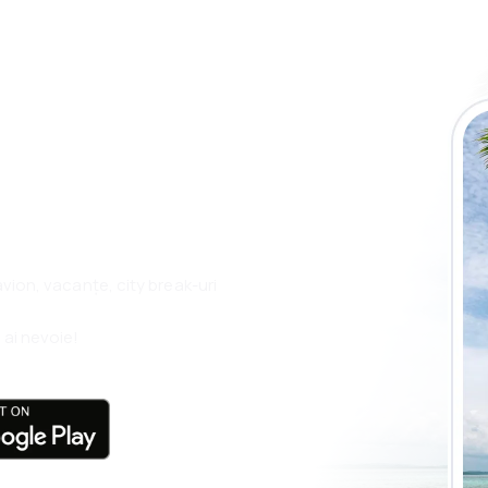
plicația eSky și
plu, oriunde
 avion, vacanțe, city break-uri
 ai nevoie!