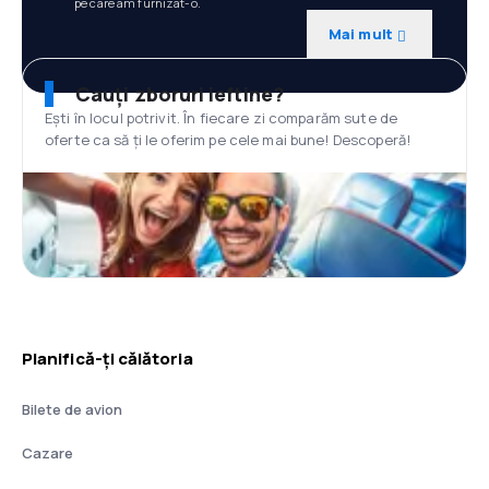
pe care am furnizat-o.
Mai mult
Cauți zboruri ieftine?
Ești în locul potrivit. În fiecare zi comparăm sute de
oferte ca să ți le oferim pe cele mai bune! Descoperă!
Planifică-ți călătoria
Bilete de avion
Cazare