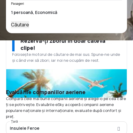
Pasageri
Căutare
Rezervă-ți zborul în doar câteva
clipe!
Folosește motorul de căutare de mai sus. Spune-ne unde
și când vrei să zbori, iar noi ne ocupăm de rest.
Evaluările companiilor aeriene
Compară cele mai bune companii aeriene și alege-o pe cea care
ți se potrivește. Evaluările eSky acoperă companii aeriene
populare naționale și internaționale, evaluate după confort și
preț.
Țară
Insulele Feroe