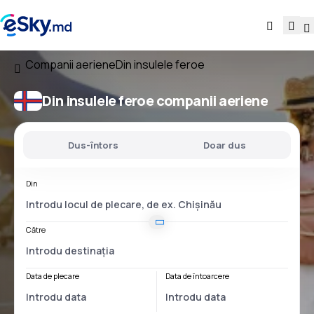
Companii aeriene
Din insulele feroe
Din insulele feroe companii aeriene
Dus-întors
Doar dus
Din
Către
Data de plecare
Data de întoarcere