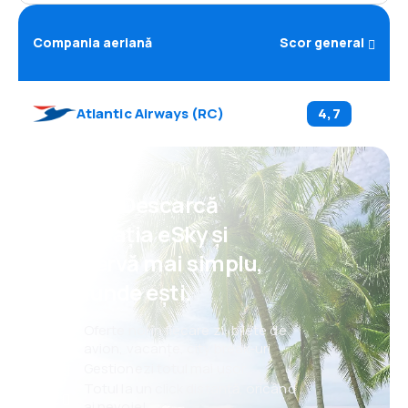
Compania aeriană
Scor general
Atlantic Airways
(
RC
)
4,7
Psst! Descarcă
aplicația eSky și
rezervă mai simplu,
oriunde ești.
Oferte noi în fiecare zi: bilete de
avion, vacanțe, city break-uri
Gestionezi totul mai ușor
Totul la un click distanță, oricând
ai nevoie!