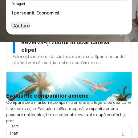
Pasageri
Căutare
Rezervă-ți zborul în doar câteva
clipe!
Folosește motorul de căutare de mai sus. Spune-ne unde
și când vrei să zbori, iar noi ne ocupăm de rest.
Evaluările companiilor aeriene
Compară cele mai bune companii aeriene și alege-o pe cea care
ți se potrivește. Evaluările eSky acoperă companii aeriene
populare naționale și internaționale, evaluate după confort și
preț.
Țară
Iran