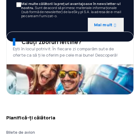
Mai multe călătorii la prețuri avantajoase în newsletter-ul
nostru.
Sunt de acord să primesc materiale informaționale
(sub formă de newsletter) de la eSky.pl S.A. la adresa de e-mail
pe care am furnizat-o.
Mai mult
Cauți zboruri ieftine?
Ești în locul potrivit. În fiecare zi comparăm sute de
oferte ca să ți le oferim pe cele mai bune! Descoperă!
Planifică-ți călătoria
Bilete de avion