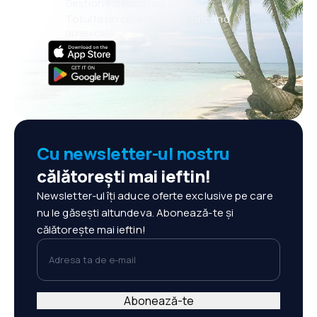
Gestionezi totul mai ușor
Totul la un click distanță, oricând
ai nevoie!
Cu newsletter-ul nostru
călătorești mai ieftin!
Newsletter-ul îți aduce oferte exclusive pe care
nu le găsești altundeva. Abonează-te și
călătorește mai ieftin!
Adresa ta de e-mail
Abonează-te