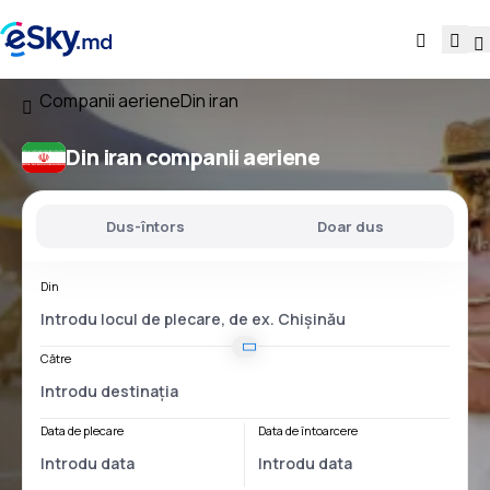
Companii aeriene
Din iran
Din iran companii aeriene
Dus-întors
Doar dus
Din
Către
Data de plecare
Data de întoarcere