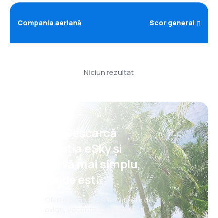
Compania aeriană
Scor general
Niciun rezultat
Psst! Descarcă
aplicația eSky și
rezervă mai simplu,
oriunde ești.
Oferte noi în fiecare zi: bilete de
avion, vacanțe, city break-uri