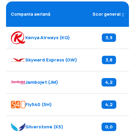
Compania aeriană
Scor general
Kenya Airways
(
KQ
)
3,9
Skyward Express
(
OW
)
3,8
Jambojet
(
JM
)
4,2
Fly540
(
5H
)
4,2
Silverstone
(
K5
)
0,0