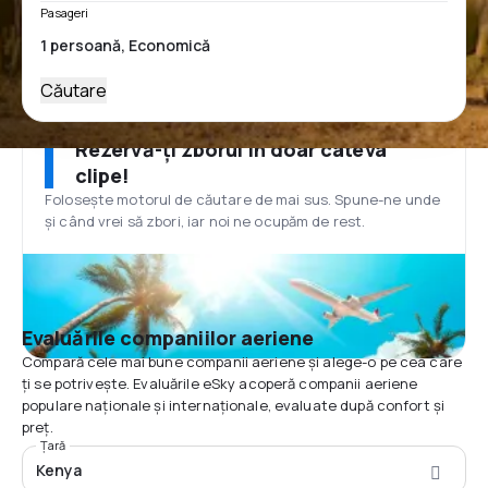
Pasageri
Căutare
Rezervă-ți zborul în doar câteva
clipe!
Folosește motorul de căutare de mai sus. Spune-ne unde
și când vrei să zbori, iar noi ne ocupăm de rest.
Evaluările companiilor aeriene
Compară cele mai bune companii aeriene și alege-o pe cea care
ți se potrivește. Evaluările eSky acoperă companii aeriene
populare naționale și internaționale, evaluate după confort și
preț.
Țară
Kenya