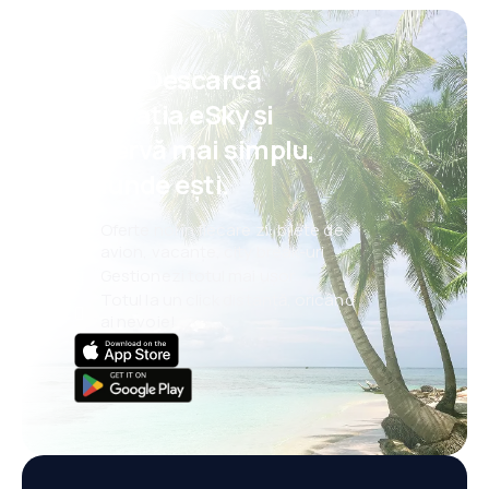
Psst! Descarcă
aplicația eSky și
rezervă mai simplu,
oriunde ești.
Oferte noi în fiecare zi: bilete de
avion, vacanțe, city break-uri
Gestionezi totul mai ușor
Totul la un click distanță, oricând
ai nevoie!