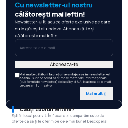
Cu newsletter-ul nostru
călătorești mai ieftin!
Newsletter-ul îți aduce oferte exclusive pe care
nu le găsești altundeva. Abonează-te și
călătorește mai ieftin!
Adresa ta de e-mail
Abonează-te
Mai multe călătorii la prețuri avantajoase în newsletter-ul
nostru.
Sunt de acord să primesc materiale informaționale
(sub formă de newsletter) de la eSky.pl S.A. la adresa de e-mail
pe care am furnizat-o.
Mai mult
Cauți zboruri ieftine?
Ești în locul potrivit. În fiecare zi comparăm sute de
oferte ca să ți le oferim pe cele mai bune! Descoperă!