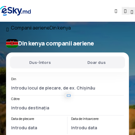
Companii aeriene
Din kenya
Din kenya companii aeriene
Dus-întors
Doar dus
Din
Către
Data de plecare
Data de întoarcere