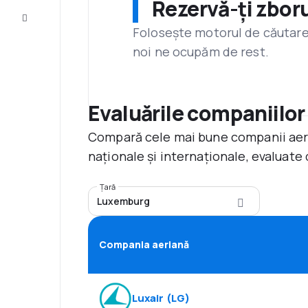
Rezervă-ți zboru
Servicii
clienți
Folosește motorul de căutare 
noi ne ocupăm de rest.
Evaluările companiilor
Compară cele mai bune companii aerie
naționale și internaționale, evaluate 
Țară
Luxemburg
Compania aeriană
Luxair
(
LG
)