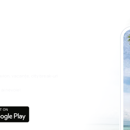
plicația eSky și
plu, oriunde
 avion, vacanțe, city break-uri
 ai nevoie!