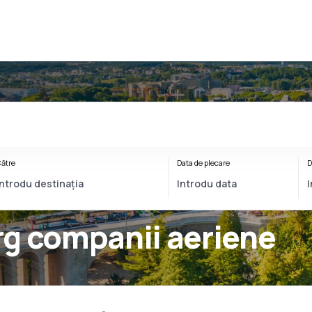
ătre
Data de plecare
D
g companii aeriene