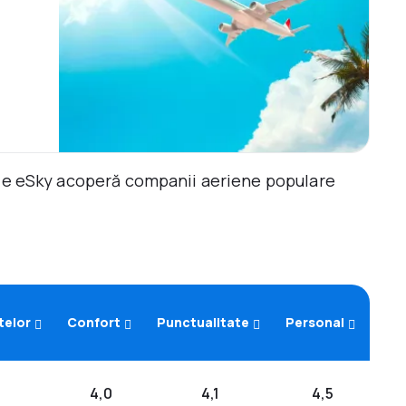
ile eSky acoperă companii aeriene populare
telor
Confort
Punctualitate
Personal
4,0
4,1
4,5