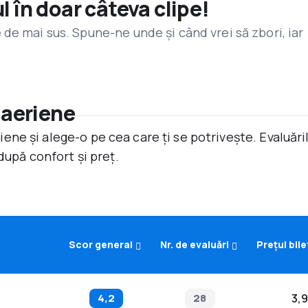
l în doar câteva clipe!
de mai sus. Spune-ne unde și când vrei să zbori, iar
 aeriene
ne și alege-o pe cea care ți se potrivește. Evaluăr
după confort și preț.
Scor general
Nr. de evaluări
Prețul bile
4,2
28
3,9