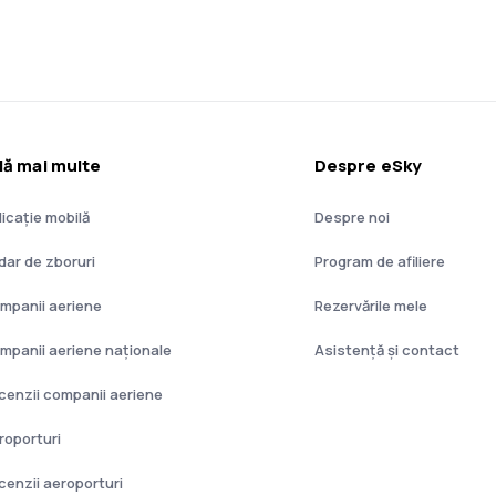
lă mai multe
Despre eSky
licație mobilă
Despre noi
dar de zboruri
Program de afiliere
mpanii aeriene
Rezervările mele
mpanii aeriene naţionale
Asistenţă şi contact
cenzii companii aeriene
roporturi
cenzii aeroporturi