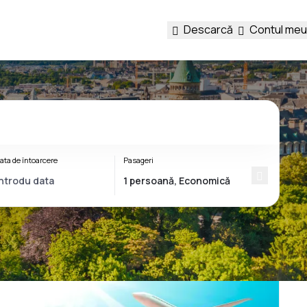
Descarcă
Contul meu
ata de întoarcere
Pasageri