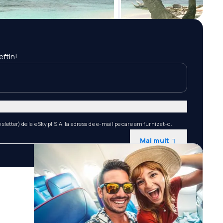
eftin!
etter) de la eSky.pl S.A. la adresa de e-mail pe care am furnizat-o.
Mai mult