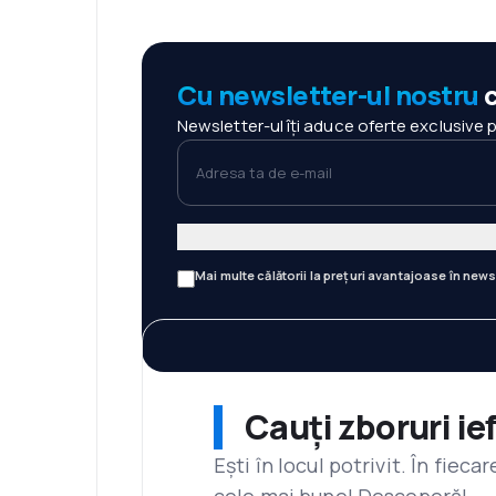
Cu newsletter-ul nostru
c
Newsletter-ul îți aduce oferte exclusive 
Adresa ta de e-mail
Mai multe călătorii la prețuri avantajoase în news
Cauți zboruri ie
Ești în locul potrivit. În fiec
cele mai bune! Descoperă!