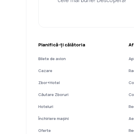
Planifică-ți călătoria
Af
Bilete de avion
Ap
Cazare
Ra
Zbor+Hotel
Co
Căutare Zboruri
Co
Hoteluri
Re
Închiriere mașini
Ae
Oferte
Re