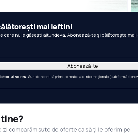
ălătorești mai ieftin!
pe care nu le găsești altundeva. Abonează-te și călătorește mai i
Abonează-te
letter-ul nostru.
Sunt de acord să primesc materiale informaționale (sub formă de newsl
ftine?
are zi comparăm sute de oferte ca să ți le oferim pe