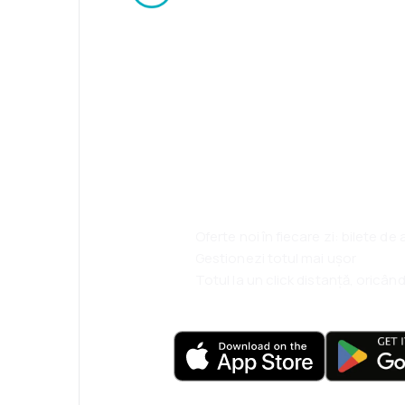
Psst! Descarcă a
rezervă mai sim
ești.
Oferte noi în fiecare zi: bilete de
Gestionezi totul mai ușor
Totul la un click distanță, oricând