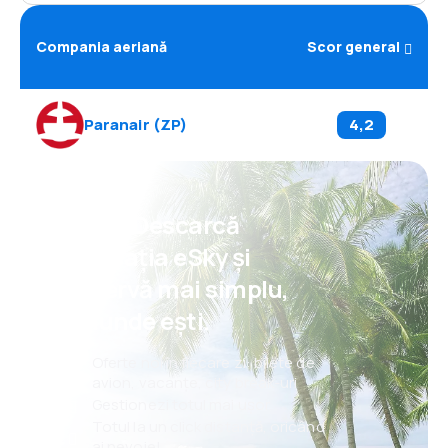
Compania aeriană
Scor general
Paranair
(
ZP
)
4,2
Psst! Descarcă
aplicația eSky și
rezervă mai simplu,
oriunde ești.
Oferte noi în fiecare zi: bilete de
avion, vacanțe, city break-uri
Gestionezi totul mai ușor
Totul la un click distanță, oricând
ai nevoie!