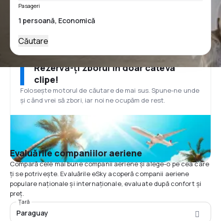
Pasageri
Căutare
Rezervă-ți zborul în doar câteva
clipe!
Folosește motorul de căutare de mai sus. Spune-ne unde
și când vrei să zbori, iar noi ne ocupăm de rest.
Evaluările companiilor aeriene
Compară cele mai bune companii aeriene și alege-o pe cea care
ți se potrivește. Evaluările eSky acoperă companii aeriene
populare naționale și internaționale, evaluate după confort și
preț.
Țară
Paraguay