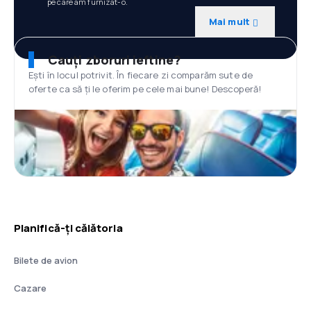
pe care am furnizat-o.
Mai mult
Cauți zboruri ieftine?
Ești în locul potrivit. În fiecare zi comparăm sute de
oferte ca să ți le oferim pe cele mai bune! Descoperă!
Planifică-ți călătoria
Bilete de avion
Cazare