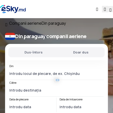
Companii aeriene
Din paraguay
Din paraguay companii aeriene
Dus-întors
Doar dus
Din
Către
Data de plecare
Data de întoarcere