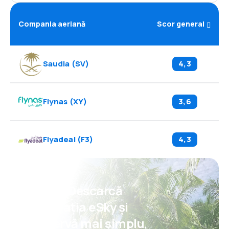
Compania aeriană
Scor general
Saudia
(
SV
)
4,3
Flynas
(
XY
)
3,6
Flyadeal
(
F3
)
4,3
Psst! Descarcă
aplicația eSky și
rezervă mai simplu,