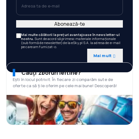
Adresa ta de e-mail
Abonează-te
Mai multe călătorii la prețuri avantajoase în newsletter-ul
nostru.
Sunt de acord să primesc materiale informaționale
(sub formă de newsletter) de la eSky.pl S.A. la adresa de e-mail
pe care am furnizat-o.
Mai mult
Cauți zboruri ieftine?
Ești în locul potrivit. În fiecare zi comparăm sute de
oferte ca să ți le oferim pe cele mai bune! Descoperă!