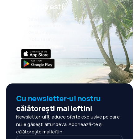
oriunde ești.
Oferte noi în fiecare zi: bilete de
avion, vacanțe, city break-uri
Gestionezi totul mai ușor
Totul la un click distanță, oricând
ai nevoie!
Cu newsletter-ul nostru
călătorești mai ieftin!
Newsletter-ul îți aduce oferte exclusive pe care
nu le găsești altundeva. Abonează-te și
călătorește mai ieftin!