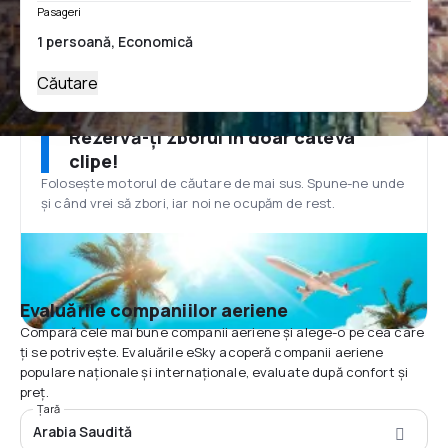
Pasageri
Căutare
Rezervă-ți zborul în doar câteva
clipe!
Folosește motorul de căutare de mai sus. Spune-ne unde
și când vrei să zbori, iar noi ne ocupăm de rest.
Evaluările companiilor aeriene
Compară cele mai bune companii aeriene și alege-o pe cea care
ți se potrivește. Evaluările eSky acoperă companii aeriene
populare naționale și internaționale, evaluate după confort și
preț.
Țară
Arabia Saudită