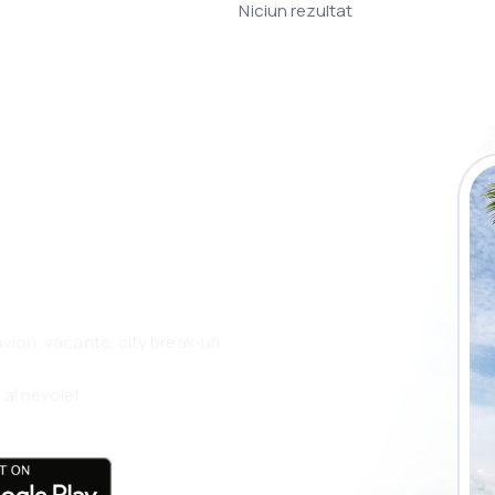
Niciun rezultat
plicația eSky și
plu, oriunde
 avion, vacanțe, city break-uri
 ai nevoie!