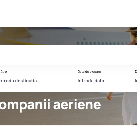
ătre
Data de plecare
D
ompanii aeriene