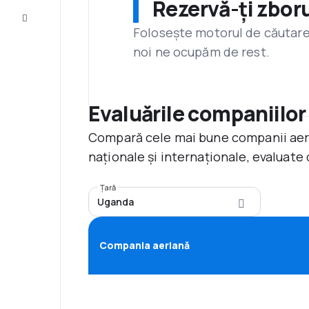
Rezervă-ți zboru
Servicii
clienți
Folosește motorul de căutare 
noi ne ocupăm de rest.
Evaluările companiilor
Compară cele mai bune companii aerie
naționale și internaționale, evaluate 
Țară
Uganda
Compania aeriană