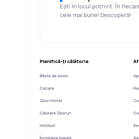
Ești în locul potrivit. În fiec
cele mai bune! Descoperă!
Planifică-ți călătoria
Af
Bilete de avion
Ap
Cazare
Ra
Zbor+Hotel
Co
Căutare Zboruri
Co
Hoteluri
Re
Închiriere mașini
Ae