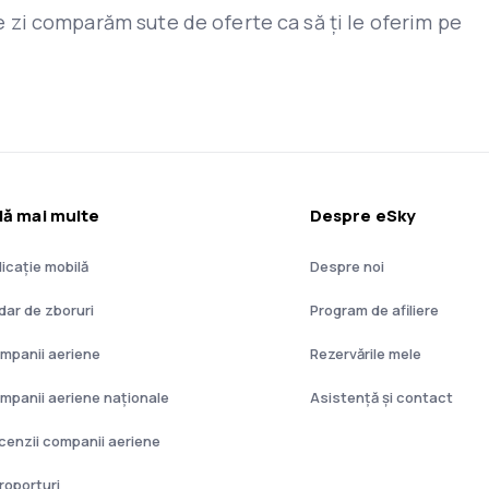
are zi comparăm sute de oferte ca să ți le oferim pe
lă mai multe
Despre eSky
licație mobilă
Despre noi
dar de zboruri
Program de afiliere
mpanii aeriene
Rezervările mele
mpanii aeriene naţionale
Asistenţă şi contact
cenzii companii aeriene
roporturi