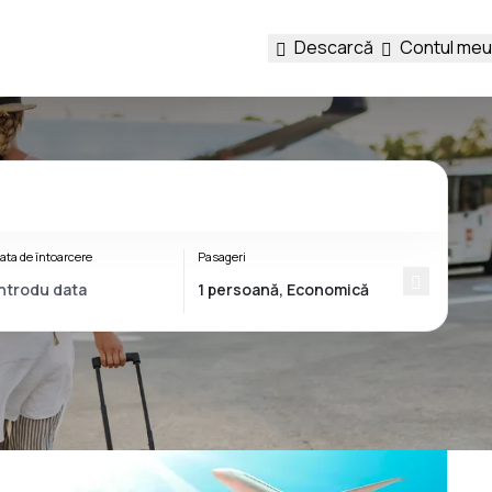
Descarcă
Contul meu
ata de întoarcere
Pasageri