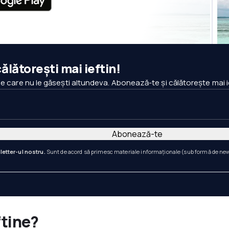
ălătorești mai ieftin!
pe care nu le găsești altundeva. Abonează-te și călătorește mai i
Abonează-te
letter-ul nostru.
Sunt de acord să primesc materiale informaționale (sub formă de newsl
ftine?