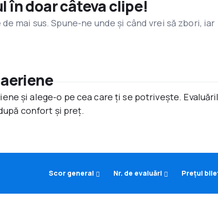
l în doar câteva clipe!
de mai sus. Spune-ne unde și când vrei să zbori, iar
 aeriene
ne și alege-o pe cea care ți se potrivește. Evaluăr
după confort și preț.
Scor general
Nr. de evaluări
Prețul bile