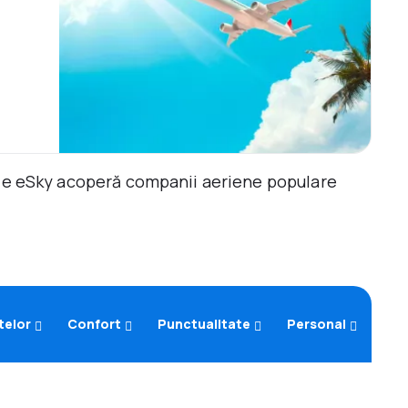
ile eSky acoperă companii aeriene populare
telor
Confort
Punctualitate
Personal