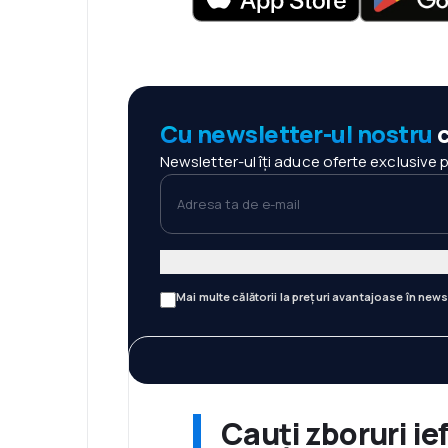
Cu newsletter-ul nostru
c
Newsletter-ul îți aduce oferte exclusive 
Adresa ta de e-mail
Mai multe călătorii la prețuri avantajoase în news
Cauți zboruri ie