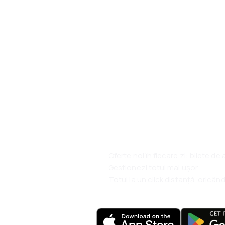
Psst! Descarcă a
rezervă mai sim
ești.
Oferte noi în fiecare zi: bilete de
Gestionezi totul mai ușor
Totul la un click distanță, oricând