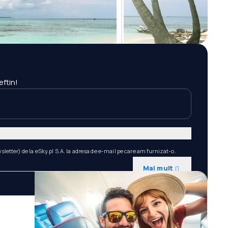
eftin!
etter) de la eSky.pl S.A. la adresa de e-mail pe care am furnizat-o.
Mai mult