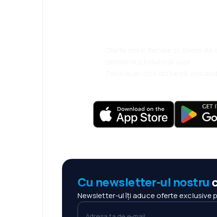
ești.
Oferte noi în fiecare zi: bilete de
Gestionezi totul mai ușor
Totul la un click distanță, oricând
Cu newsletter-ul nostru
c
Newsletter-ul îți aduce oferte exclusive 
Adresa ta de e-mail