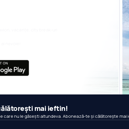
 avion, vacanțe, city break-uri
 ai nevoie!
ălătorești mai ieftin!
pe care nu le găsești altundeva. Abonează-te și călătorește mai i