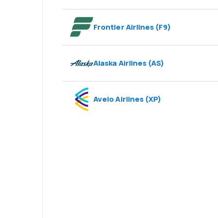
Frontier Airlines
(
F9
)
Alaska Airlines
(
AS
)
Avelo Airlines
(
XP
)
Psst! Descarcă a
rezervă mai sim