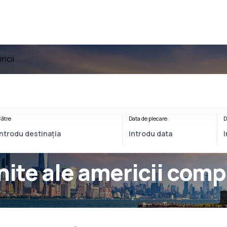
ricii
ătre
Data de plecare
D
nite ale americii comp