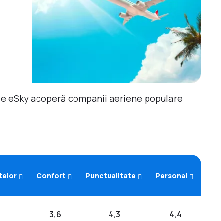
ile eSky acoperă companii aeriene populare
telor
Confort
Punctualitate
Personal
3,6
4,3
4,4