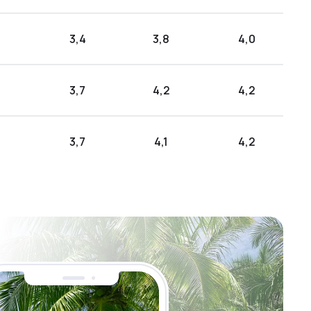
3,4
3,8
4,0
3,7
4,2
4,2
3,7
4,1
4,2