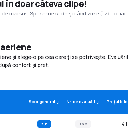
l în doar câteva clipe!
de mai sus. Spune-ne unde și când vrei să zbori, iar
 aeriene
ne și alege-o pe cea care ți se potrivește. Evaluăr
după confort și preț.
Scor general
Nr. de evaluări
Prețul bile
3,8
766
4,1