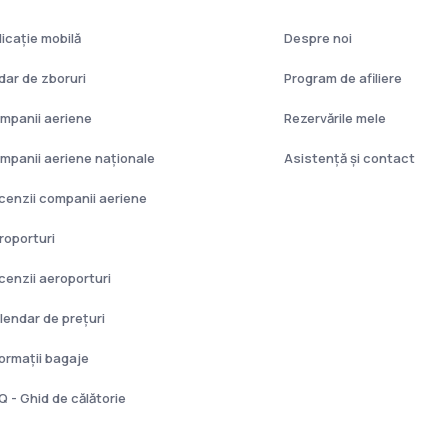
licație mobilă
Despre noi
dar de zboruri
Program de afiliere
mpanii aeriene
Rezervările mele
mpanii aeriene naţionale
Asistenţă şi contact
cenzii companii aeriene
roporturi
cenzii aeroporturi
lendar de prețuri
formații bagaje
Q - Ghid de călătorie