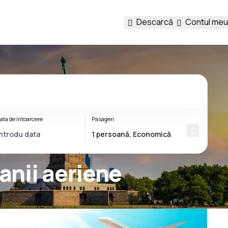
Descarcă
Contul meu
ata de întoarcere
Pasageri
anii aeriene