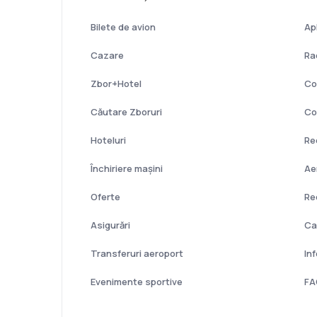
Bilete de avion
Ap
Cazare
Ra
Zbor+Hotel
Co
Căutare Zboruri
Co
Hoteluri
Re
Închiriere mașini
Ae
Oferte
Re
Asigurări
Ca
Transferuri aeroport
In
Evenimente sportive
FA