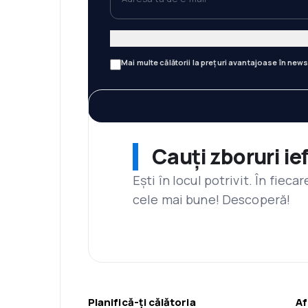
Mai multe călătorii la prețuri avantajoase în news
Cauți zboruri ie
Ești în locul potrivit. În fiec
cele mai bune! Descoperă!
Planifică-ți călătoria
Af