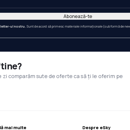
Abonează-te
letter-ul nostru.
Sunt de acord să primesc materiale informaționale (sub formă de newsl
ftine?
are zi comparăm sute de oferte ca să ți le oferim pe
lă mai multe
Despre eSky