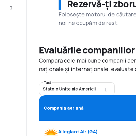
Rezervă-ți zboru
Servicii
clienți
Folosește motorul de căutare 
noi ne ocupăm de rest.
Evaluările companiilor
Compară cele mai bune companii aerie
naționale și internaționale, evaluate 
Țară
Statele Unite ale Americii
Compania aeriană
Allegiant Air
(
G4
)