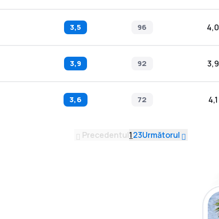
3,5
96
4,0
3,9
92
3,9
3,6
72
4,1
Precedentul
1
2
3
Următorul
plicația eSky și
plu, oriunde