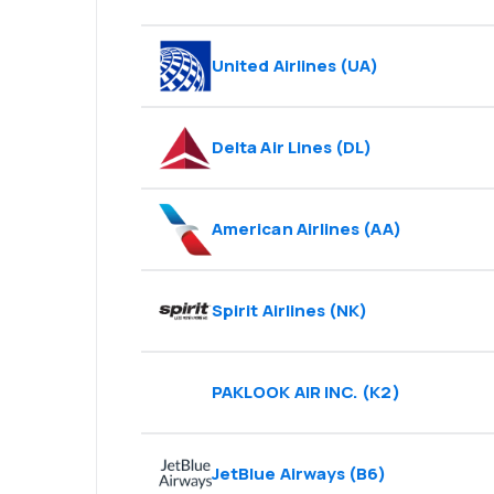
United Airlines
(
UA
)
Delta Air Lines
(
DL
)
American Airlines
(
AA
)
Spirit Airlines
(
NK
)
PAKLOOK AIR INC.
(
K2
)
JetBlue Airways
(
B6
)