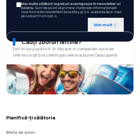
Mai multe călătorii la prețuri avantajoase în newsletter-ul
nostru.
Sunt de acord să primesc materiale informaționale
(sub formă de newsletter) de la eSky.pl S.A. la adresa de e-mail
pe care am furnizat-o.
Mai mult
Cauți zboruri ieftine?
Ești în locul potrivit. În fiecare zi comparăm sute de
oferte ca să ți le oferim pe cele mai bune! Descoperă!
Planifică-ți călătoria
Bilete de avion