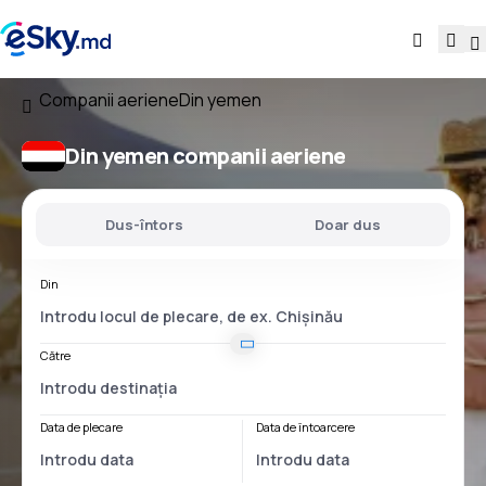
Companii aeriene
Din yemen
Din yemen companii aeriene
Dus-întors
Doar dus
Din
Către
Data de plecare
Data de întoarcere