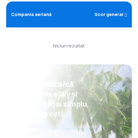
Compania aeriană
Scor general
Niciun rezultat
Psst! Descarcă
aplicația eSky și
rezervă mai simplu,
oriunde ești.
Oferte noi în fiecare zi: bilete de
avion, vacanțe, city break-uri