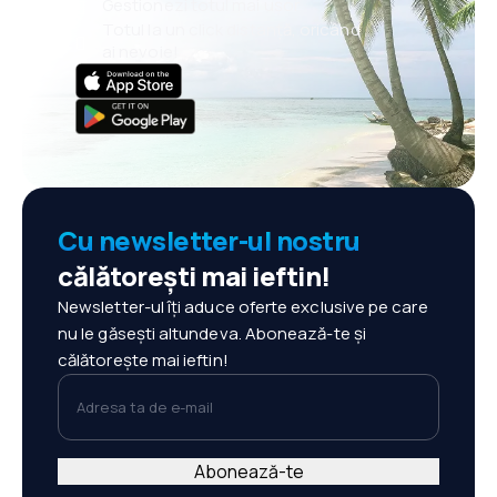
Gestionezi totul mai ușor
Totul la un click distanță, oricând
ai nevoie!
Cu newsletter-ul nostru
călătorești mai ieftin!
Newsletter-ul îți aduce oferte exclusive pe care
nu le găsești altundeva. Abonează-te și
călătorește mai ieftin!
Adresa ta de e-mail
Abonează-te