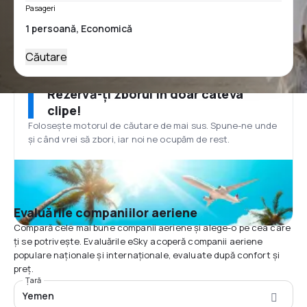
Pasageri
Căutare
Rezervă-ți zborul în doar câteva
clipe!
Folosește motorul de căutare de mai sus. Spune-ne unde
și când vrei să zbori, iar noi ne ocupăm de rest.
Evaluările companiilor aeriene
Compară cele mai bune companii aeriene și alege-o pe cea care
ți se potrivește. Evaluările eSky acoperă companii aeriene
populare naționale și internaționale, evaluate după confort și
preț.
Țară
Yemen