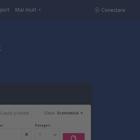
port
Mai mult
Conectare
t
Caută şi hotel
Clasa:
Economică
ur
Pasageri
1