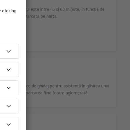
 centrul oraşului este între 45 şi 60 minute, în funcţie de
aceasta să fie marcată pe hartă.
ecrane electronice de ghidaj pentru asistenţă în găsirea unui
care în avans, parcarea fiind foarte aglomerată.