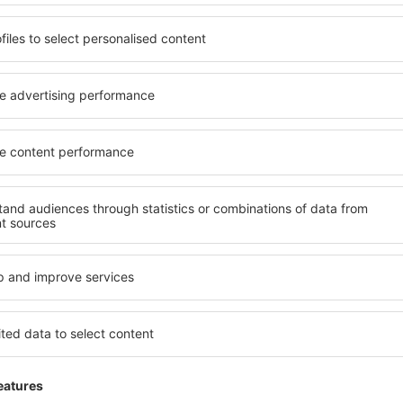
omunicaţii
: Facilităţile includ bănci, mai multe birouri de schimb valu
ăuturi:
Există cafenele şi restaurante pe întreaga suprafaţă a aeropor
 Diverse magazine în aeroport, incluzând duty-free şi cu taxe.
ităţi pentru lăsarea bagajelor găsiţi atât în terminalul Sosiri, cât şi în t
:
Există un centru medical deschis non-stop şi o cabină de schimb pen
ferinţe şi de afaceri:
Aeroportul deţine un centru de afaceri cu acces 
sunt totodată disponibile în saloanele VIP. Alternativ, există hoteluri
afaceri, precum Hotelul Airport Garden şi Hotelul Capital Airport.
tru persoanele cu dizabilităţi:
Corporaţia Beijing Airport Ground Ser
sihice.
hiriere mașini