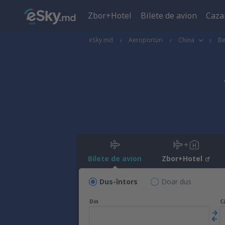
Zbor+Hotel
Bilete de avion
Caza
eSky.md
Aeroporturi
China
Be
Bilete de avion
Zbor+Hotel
Dus-întors
Doar dus
Din
C