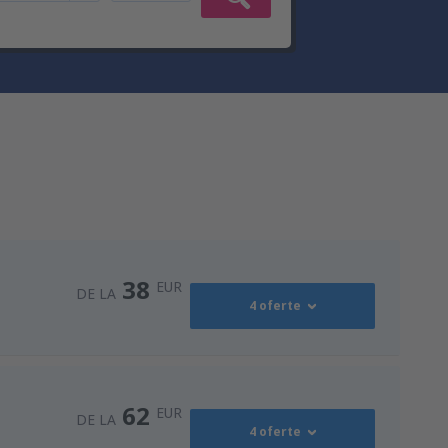
38
EUR
DE LA
4 oferte
52
ort
(RMO)
DE LA
EUR
62
EUR
DE LA
4 oferte