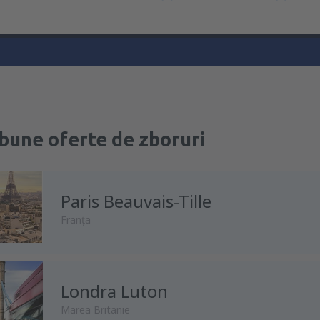
bune oferte de zboruri
Paris Beauvais-Tille
Franţa
Londra Luton
din
Chişinău, Chisinau Intl Airp
Marea Britanie