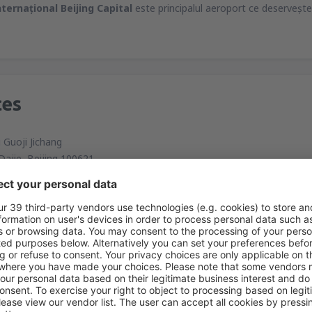
ternaţional Beijing Capital
este principalul aeroport ce deserveşte 
ces
 Guoji Jichang
Dajie, Beijing 100621
ecturază transferul de la aeroport către oraş pleacă din faţa terminal
ţia de tren Beijing şi Zhongguancun. Cea mai des utilizată rută este c
l Interzis. Autobuzul opreşte de asemenea la unele dintre cele mai ma
e metrou ce leagă aeroportul de centru a fost deschisă în 2008.