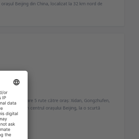
oraşul Beijing din China, localizat la 32 km nord de
ului Sosiri şi are 5 rute către oraş: Xidan, Gongzhufen,
ătre Xidan în centrul oraşului Beijing, la o scurtă
ri hoteluri.