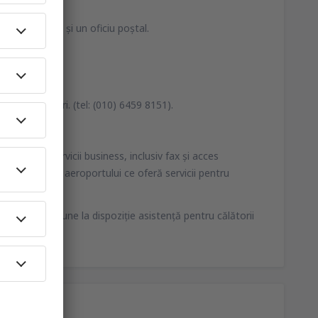
tar, bancomate şi un oficiu poştal.
tului.
erminalul Plecări. (tel: (010) 6459 8151).
tru pasageri.
Internet, servicii business, inclusiv fax şi acces
 în apropierea aeroportului ce oferă servicii pentru
vice poate pune la dispoziţie asistenţă pentru călătorii