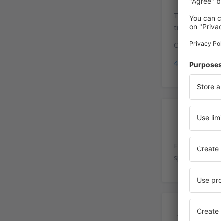
Taxiuri cu cont
trafic. Pasager
Coordonate GP
40°4'43"N, 11
Pa
Facilităţi exti
spaţiu liber, d
Ser