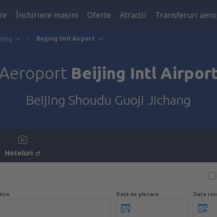
re
Închiriere mașini
Oferte
Atracţii
Transferuri aero
ijing
Beijing Intl Airport
Aeroport
Beijing Intl Airpor
Beijing Shoudu Guoji Jichang
Hoteluri
ătre
Dată de plecare
Data ret