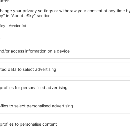
orizare sunt disponibile pe locurile autorizate. Durata călătoriei către
ii sunt sfătuiţi să aibă scrisă în limba chineză adresa destinaţiei sau 
S pentru sistemele auto de navigaţie:
6°35'15"E
rcare
nse pentru parcare sunt oferite într-o clădire pe 6 etaje, echipată cu 
ar în general este recomandat să se rezerve un astfel de spaţiu de par
vicii