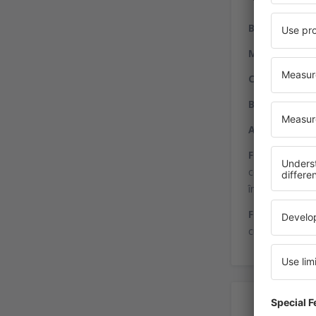
Bani şi telec
Mâncare şi b
Cumpărături
:
Bagaje
: Facil
Alte facilităţi
Facilităţi con
computer, care 
întâlnirile de 
Facilităţi pen
cu dizabilităţi p
Înc