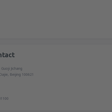
ntact
 Guoji Jichang
Dajie, Beijing 100621
41100