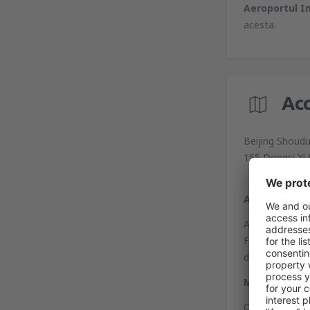
Aeroportul In
acesta.
Ac
Beijing Shoudu
155 Dongsi Xi 
Autobuz
Autobuzul ce ef
Fangzhuang, Sta
distanţă Oraşu
Metrou
O nouă linie d