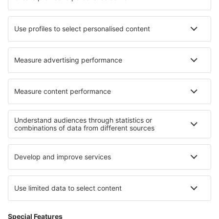
Chisasibi Airport (YKU)
Sarnia Chris Hadfield (YZR)
Churchill Airport (YYQ)
Churchill Falls Airport (ZUM)
Clyde River Airport (YCY)
Vancouver
Coral Harbour Airport (YZS)
Cortes Bay SPB (YCF)
Canadian Rockies Intl Airport (YXC)
Dawson City Airport (YDA)
Dawson Creek Airport (YDQ)