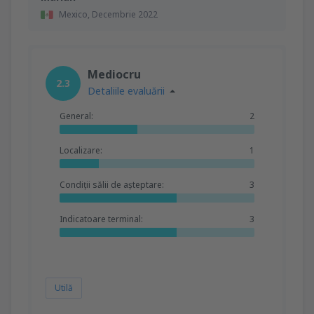
Mexico,
Decembrie 2022
Mediocru
2.3
Detaliile evaluării
General:
2
Localizare:
1
Condiții sălii de așteptare:
3
Indicatoare terminal:
3
Utilă