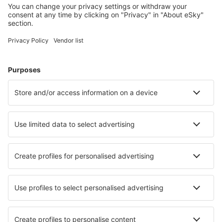
Cambridge Bay Airport (YCB)
Campbell River
Campbell River
Cape Dorset (YTE)
Cartwright (YRF)
Charlo Airport (YCL)
Charlottetown (YHG)
Charlottetown Airport (YYG)
Chesterfield Inlet Airport (YCS)
Chevery Airport (YHR)
Chibougamau/Chapais Airport (YMT)