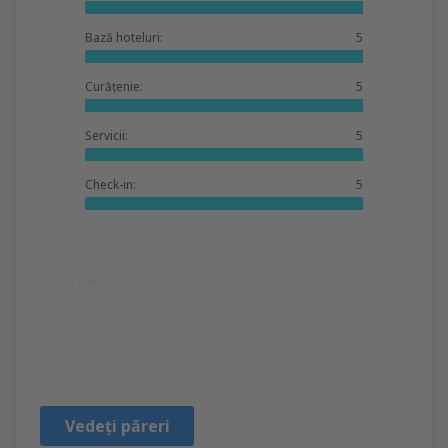
Bază hoteluri:
5
Curățenie:
5
Servicii:
5
Check-in:
5
Utilă
Krzysztof
Poland,
August 2019
Vedeți păreri