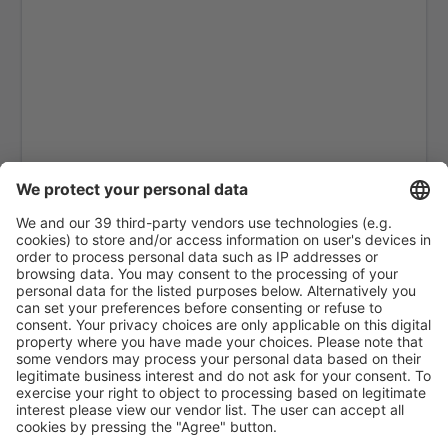
Kitchenuhmaykoosib Big Trout Lake (YTL)
Toronto
Black Tickle (YBI)
Blanc Sablon Airport (YBX)
Bonaventure Airport (YVB)
Delta Boundary Bay (YDT)
Brandon (YBR)
Toronto
Comox Airport (YQQ)
Calgary