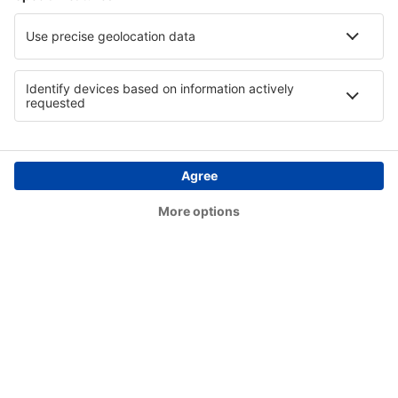
Deer Lake (YVZ)
Deer Lake Airport (YDF)
Deline (YWJ)
Prince Rupert Digby Island Water Aerodrome
(YPR)
Dryden Regional Airport (YHD)
Edmonton Intl Airport (YEG)
Whitehorse Erik Nielsen (YXY)
Ottawa
Flin Flon Airport (YFO)
Fond-du-Lac Airport (ZFD)
Fort Albany (YFA)