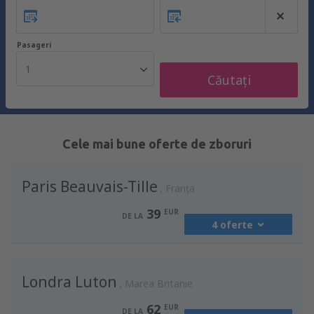
Pasageri
1
Căutați
Cele mai bune oferte de zboruri
Paris Beauvais-Tille
Franţa
39
EUR
DE LA
4 oferte
din
Chişinău, Chisinau Intl Airport
(RMO)
Londra Luton
52
Marea Britanie
DE LA
EUR
62
EUR
DE LA