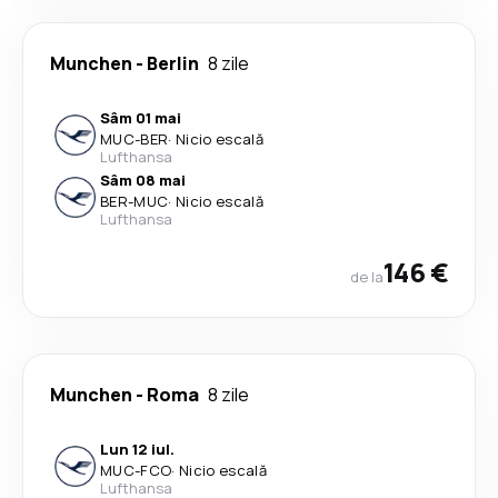
Munchen
-
Berlin
8 zile
Sâm 01 mai
MUC
-
BER
·
Nicio escală
Lufthansa
Sâm 08 mai
BER
-
MUC
·
Nicio escală
Lufthansa
146 €
de la
Munchen
-
Roma
8 zile
Lun 12 iul.
MUC
-
FCO
·
Nicio escală
Lufthansa