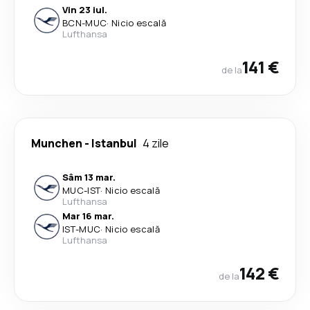
Vin 23 iul.
BCN
-
MUC
·
Nicio escală
Lufthansa
141 €
de la
Munchen
-
Istanbul
4 zile
Sâm 13 mar.
MUC
-
IST
·
Nicio escală
Lufthansa
Mar 16 mar.
IST
-
MUC
·
Nicio escală
Lufthansa
142 €
de la