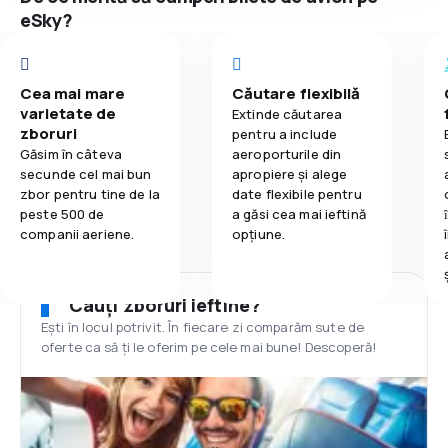
eSky?
Cea mai mare
Căutare flexibilă
varietate de
Extinde căutarea
zboruri
pentru a include
Găsim în câteva
aeroporturile din
secunde cel mai bun
apropiere și alege
zbor pentru tine de la
date flexibile pentru
peste 500 de
a găsi cea mai ieftină
companii aeriene.
opțiune.
Cauți zboruri ieftine?
Ești în locul potrivit. În fiecare zi comparăm sute de
oferte ca să ți le oferim pe cele mai bune! Descoperă!