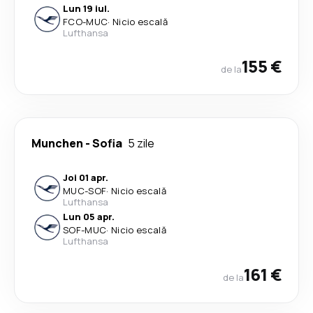
Lun 19 iul.
FCO
-
MUC
·
Nicio escală
Lufthansa
155 €
de la
Munchen
-
Sofia
5 zile
Joi 01 apr.
MUC
-
SOF
·
Nicio escală
Lufthansa
Lun 05 apr.
SOF
-
MUC
·
Nicio escală
Lufthansa
161 €
de la