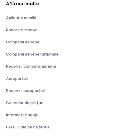
Află mai multe
Aplicație mobilă
Radar de zboruri
Companii aeriene
Companii aeriene naţionale
Recenzii companii aeriene
Aeroporturi
Recenzii aeroporturi
Calendar de prețuri
Informații bagaje
FAQ - Ghid de călătorie