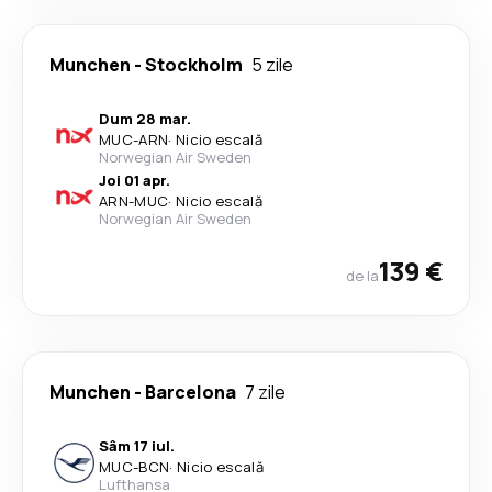
Munchen
-
Stockholm
5 zile
Dum 28 mar.
MUC
-
ARN
·
Nicio escală
Norwegian Air Sweden
Joi 01 apr.
ARN
-
MUC
·
Nicio escală
Norwegian Air Sweden
139 €
de la
Munchen
-
Barcelona
7 zile
Sâm 17 iul.
MUC
-
BCN
·
Nicio escală
Lufthansa