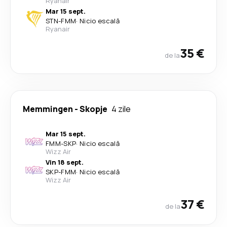
Ryanair
Mar 15 sept.
STN
-
FMM
·
Nicio escală
Ryanair
35 €
de la
Memmingen
-
Skopje
4 zile
Mar 15 sept.
FMM
-
SKP
·
Nicio escală
Wizz Air
Vin 18 sept.
SKP
-
FMM
·
Nicio escală
Wizz Air
37 €
de la