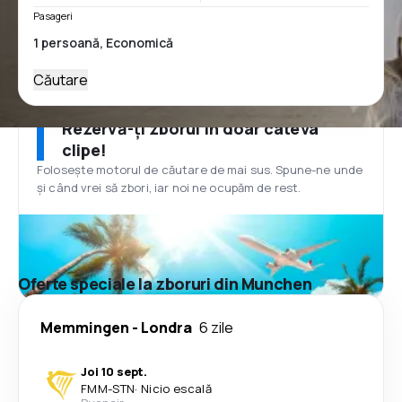
Pasageri
Căutare
Rezervă-ți zborul în doar câteva
clipe!
Folosește motorul de căutare de mai sus. Spune-ne unde
și când vrei să zbori, iar noi ne ocupăm de rest.
Oferte speciale la zboruri din Munchen
Memmingen
-
Londra
6 zile
Joi 10 sept.
FMM
-
STN
·
Nicio escală