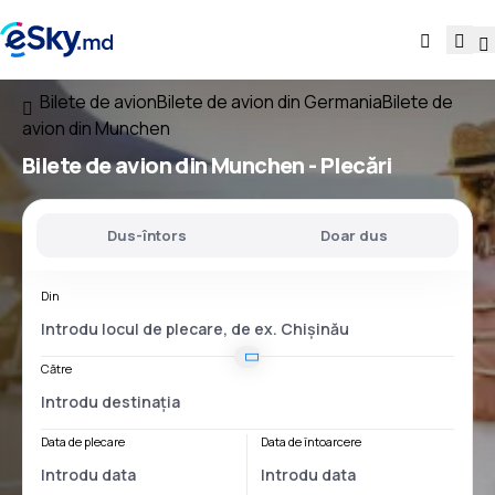
Bilete de avion
Bilete de avion din Germania
Bilete de
avion din Munchen
Bilete de avion
din Munchen
- Plecări
Dus-întors
Doar dus
Din
Către
Data de plecare
Data de întoarcere