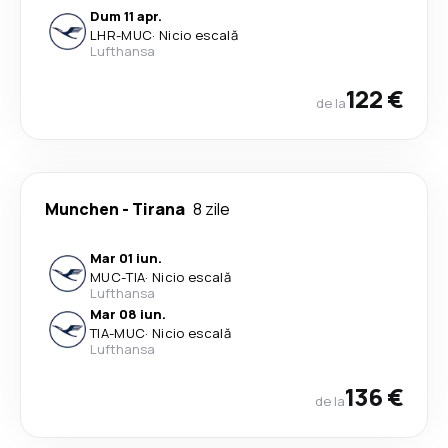
Dum 11 apr.
LHR
-
MUC
·
Nicio escală
Lufthansa
122 €
de la
Munchen
-
Tirana
8 zile
Mar 01 iun.
MUC
-
TIA
·
Nicio escală
Lufthansa
Mar 08 iun.
TIA
-
MUC
·
Nicio escală
Lufthansa
136 €
de la