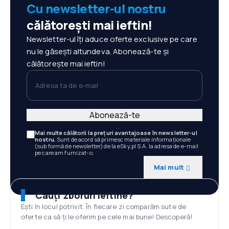
Cu newsletter-ul nostru
călătorești mai ieftin!
Newsletter-ul îți aduce oferte exclusive pe care
nu le găsești altundeva. Abonează-te și
călătorește mai ieftin!
Adresa ta de e-mail
Abonează-te
Mai multe călătorii la prețuri avantajoase în newsletter-ul
nostru.
Sunt de acord să primesc materiale informaționale
(sub formă de newsletter) de la eSky.pl S.A. la adresa de e-mail
pe care am furnizat-o.
Mai mult
Cauți zboruri ieftine?
Ești în locul potrivit. În fiecare zi comparăm sute de
oferte ca să ți le oferim pe cele mai bune! Descoperă!