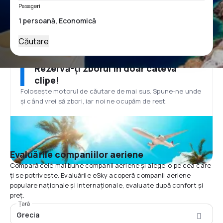
Pasageri
Căutare
Rezervă-ți zborul în doar câteva
clipe!
Folosește motorul de căutare de mai sus. Spune-ne unde
și când vrei să zbori, iar noi ne ocupăm de rest.
Evaluările companiilor aeriene
Compară cele mai bune companii aeriene și alege-o pe cea care
ți se potrivește. Evaluările eSky acoperă companii aeriene
populare naționale și internaționale, evaluate după confort și
preț.
Țară
Grecia