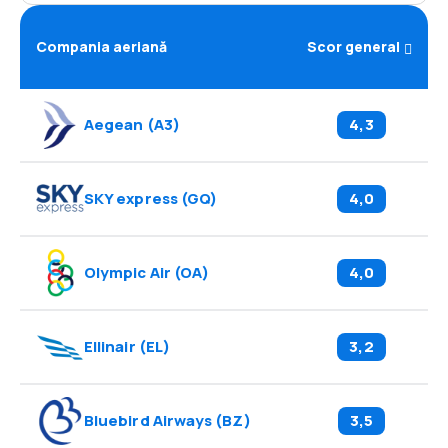
Compania aeriană
Scor general
Aegean
(
A3
)
4,3
SKY express
(
GQ
)
4,0
Olympic Air
(
OA
)
4,0
Ellinair
(
EL
)
3,2
Bluebird Airways
(
BZ
)
3,5