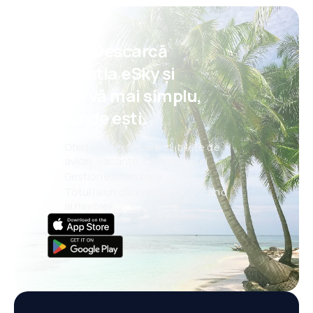
Psst! Descarcă
aplicația eSky și
rezervă mai simplu,
oriunde ești.
Oferte noi în fiecare zi: bilete de
avion, vacanțe, city break-uri
Gestionezi totul mai ușor
Totul la un click distanță, oricând
ai nevoie!