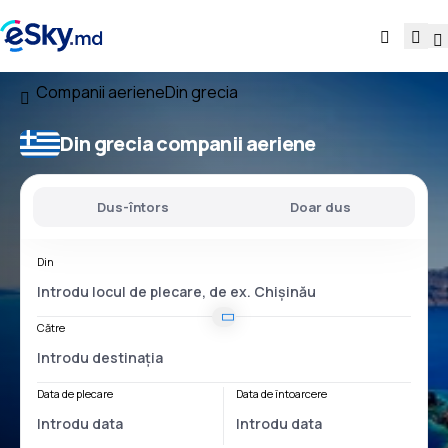
Companii aeriene
Din grecia
Din grecia companii aeriene
Dus-întors
Doar dus
Din
Către
Data de plecare
Data de întoarcere