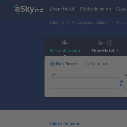
Zbor+Hotel
Bilete de avion
Caza
eSky.md
Sfaturi pentru călători
Bilete
Bilete de avion
Zbor+Hotel
Dus-întors
Doar dus
Din
C
Bilete de avion