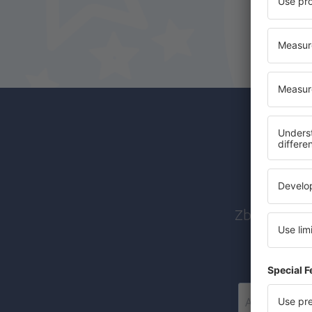
Abon
Zboruri ieft