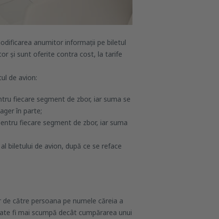
dificarea anumitor informații pe biletul
tor și sunt oferite contra cost, la tarife
tul de avion:
ntru fiecare segment de zbor, iar suma se
sager în parte;
pentru fiecare segment de zbor, iar suma
al biletului de avion, după ce se reface
oar de către persoana pe numele căreia a
poate fi mai scumpă decât cumpărarea unui