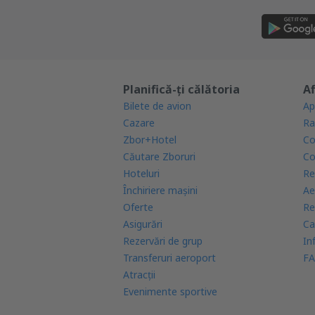
Planifică-ți călătoria
Af
Bilete de avion
Ap
Cazare
Ra
Zbor+Hotel
Co
Căutare Zboruri
Co
Hoteluri
Re
Închiriere mașini
Ae
Oferte
Re
Asigurări
Ca
Rezervări de grup
In
Transferuri aeroport
FA
Atracţii
Evenimente sportive