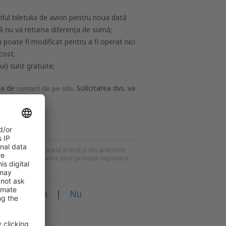
iful biletului de avion pentru noua dată
nă nu va returna diferența de sumă;
poate fi modificat pentru a fi operat nici
cost;
ui) sunt gratuite;
nea de
. Solicitarea dvs. va
contact de pe site
nd posibil.
recomandările din acest articol și din articolele
mei pentru formularea unor pretenții împotriva
rticol?
Da
|
Nu