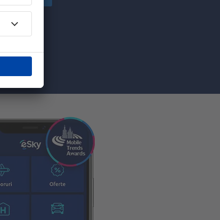
ă primesc
pe care am
re”