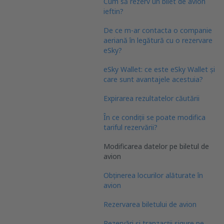
Cum să rezerv un bilet de avion
ieftin?
De ce m-ar contacta o companie
aeriană în legătură cu o rezervare
eSky?
eSky Wallet: ce este eSky Wallet și
care sunt avantajele acestuia?
Expirarea rezultatelor căutării
În ce condiții se poate modifica
tariful rezervării?
Modificarea datelor pe biletul de
avion
Obținerea locurilor alăturate în
avion
Rezervarea biletului de avion
Rezervări și tranzacții sigure pe