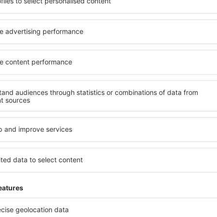
pe eSky.md!
Explorează
ații la newsletter călătores
mult cu mai puțin
ine, city break-uri, vacanțe – profită de ofertele u
tuturor.
Trimitem doar ce e mai bun, pe cuvânt de turişti