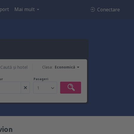
port
Mai mult
Conectare
Caută şi hotel
Clasa:
Economică
ur
Pasageri
1
vion