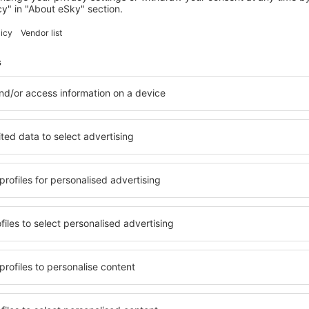
este neclar
Conține informații incorecte
Nu acoperă complet subiectul
este prea lung
Trimiteți
Economiseşte timp și ban
Rezervă un pachet Zbor 