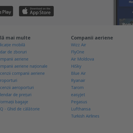
lă mai multe
Companii aeriene
licație mobilă
Wizz Air
dar de zboruri
FlyOne
mpanii aeriene
Air Moldova
mpanii aeriene naţionale
HiSky
cenzii companii aeriene
Blue Air
roporturi
Ryanair
cenzii aeroporturi
Tarom
lendar de prețuri
easyJet
formații bagaje
Pegasus
Q - Ghid de călătorie
Lufthansa
Turkish Airlines