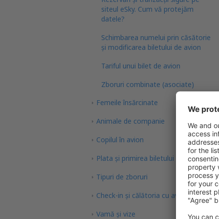
siteul eSky. Cum vă protejăm
datele?
Schimbarea numelui prin căsătorie
și modificarea biletului de avion
Tariful unui bilet de avion
Zboruri combinate (asociate)
Femeile însărcinate
Animale de companie
Copilul în avion
Plata şi primirea biletului
Tipuri de zboruri
Check-in și călătoria cu avionul
Vamă și vize