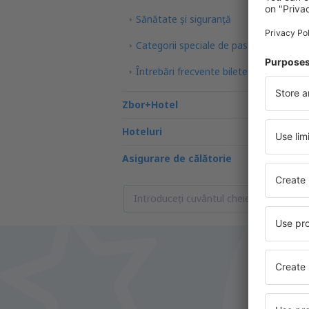
Sănătate și siguranță
Categorii speciale de pasageri
Întrebări frecvente bilete de avion
Zbor+Hotel
Hoteluri
Asigurare de călătorie