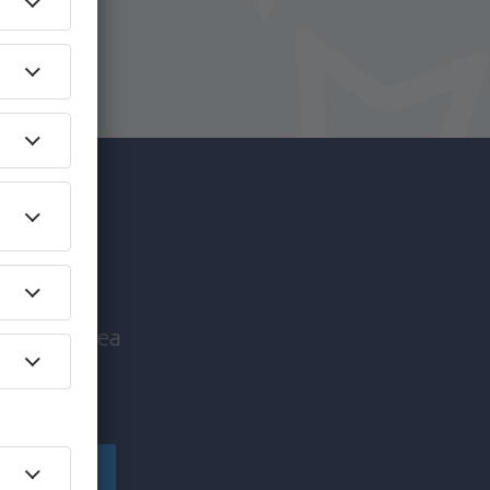
c mai
nice înaintea
!
Înscriere