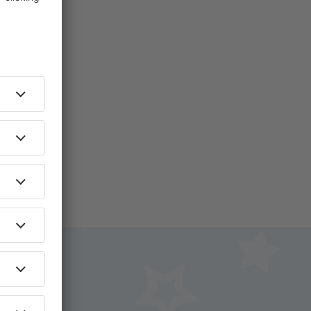
i.
+ Hotel