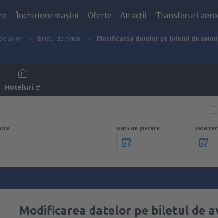
re
Închiriere mașini
Oferte
Atracţii
Transferuri aero
 de avion
Biletul de avion
Modificarea datelor pe biletul de avion
Hoteluri
ătre
Dată de plecare
Data ret
Modificarea datelor pe biletul de a