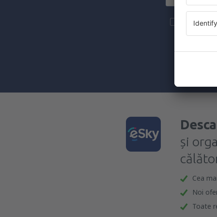
Mai multe c
materiale in
furnizat-o.
Prin bifarea
(concomiten
Desca
și org
călător
Cea mai 
Noi ofe
Toate re