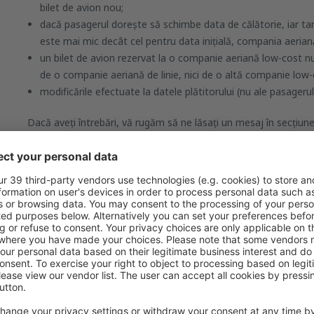
bilet de avion nou;
dacă pasagerul dorește să schimbe data de călătorie, iar tar
este mai mic decât cel pentru data inițială, compania aeria
un bilet de avion rezervat la o companie aeriană low-cost nu 
de o companie aeriană de linie, nici de o altă companie low-
modificările efectuate la datele plătitorului (nu ale pasagerul
Dacă aveți întrebări, vă rugăm să ne lăsați un mesaj în secțiu
fi tratată cu prioritate și vom reveni cu un răspuns cât mai curâ
Acest articol a fost creat cu ajutorul inteligenței artificiale. Sfaturile și 
asociate au doar caracter informativ și orientativ și nu pot constitui te
eSky.md.
Ați găsit informația pe care o căutați în acest a
Consider că acest articol: