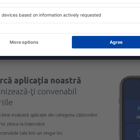
ălătorii la prețuri avantajoase în newsletter-ul nostru.
Sunt de acord s
formaționale (sub formă de newsletter) de la eSky.pl S.A. la adresa de e-mail 
 căsuței de mai sus, furnizarea adresei de e-mail și apăsarea butonului „Înscrie
t), vă dați acordul ca datele dumneavoastră personale
rcă aplicația noastră
anizează-ţi convenabil
iile
bine evaluată aplicație din categoria călătoriilor
rte zilnice la îndemână
zervările tale într-un singur loc