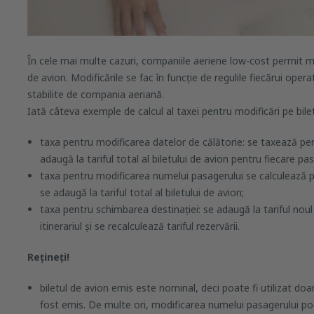
În cele mai multe cazuri, companiile aeriene low-cost permit mo
de avion. Modificările se fac în funcție de regulile fiecărui opera
stabilite de compania aeriană.
Iată câteva exemple de calcul al taxei pentru modificări pe bile
taxa pentru modificarea datelor de călătorie: se taxează pe
adaugă la tariful total al biletului de avion pentru fiecare pa
taxa pentru modificarea numelui pasagerului se calculează 
se adaugă la tariful total al biletului de avion;
taxa pentru schimbarea destinației: se adaugă la tariful noul 
itinerariul și se recalculează tariful rezervării.
​Rețineți!
biletul de avion emis este nominal, deci poate fi utilizat d
fost emis. De multe ori, modificarea numelui pasagerului 