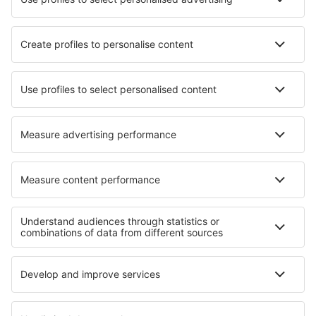
Companii aeriene
Wizz Air
FlyOne
Air Moldova
HiSky
Blue Air
Ryanair
Despre eSky
Termeni şi condiţii
Rezervările mele
Politica de confidențialitate
Asistenţă şi contact