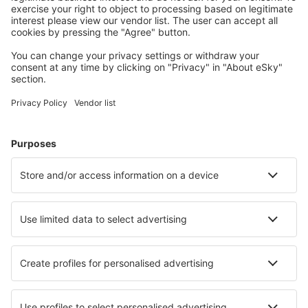
Planifică-ți călătoria
Bilete de avion
Cazare
Zbor+Hotel
Hoteluri
Transferuri aeroport
Atracţii
Evenimente sportive
Află mai multe
Aplicație mobilă