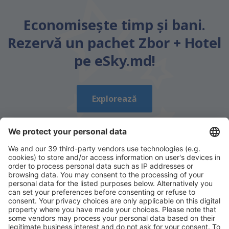
Economiseşte timp și bani.
Rezervă un pachet Zbor + Hotel
pe eSky.md!
Explorează
Descarcă aplicația noastră
și organizează-ţi
convenabil călătoriile