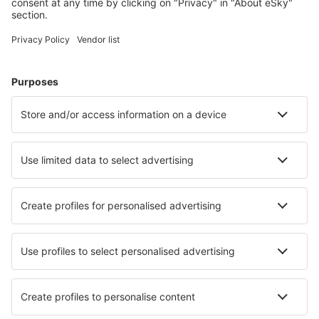
Planifică-ți călătoria
Bilete de avion
Cazare
Zbor+Hotel
Hoteluri
Transferuri aeroport
Atracţii
Evenimente sportive
Află mai multe
Aplicație mobilă
Companii aeriene
Wizz Air
FlyOne
Air Moldova