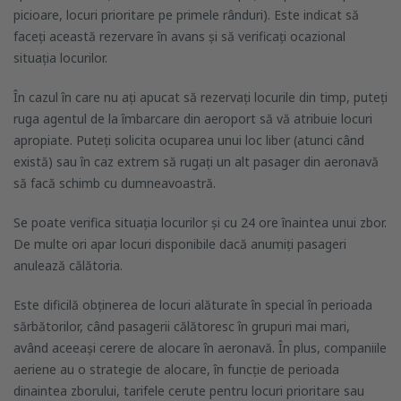
picioare, locuri prioritare pe primele rânduri). Este indicat să
faceți această rezervare în avans și să verificați ocazional
situația locurilor.
În cazul în care nu ați apucat să rezervați locurile din timp, puteți
ruga agentul de la îmbarcare din aeroport să vă atribuie locuri
apropiate. Puteți solicita ocuparea unui loc liber (atunci când
există) sau în caz extrem să rugați un alt pasager din aeronavă
să facă schimb cu dumneavoastră.
Se poate verifica situația locurilor și cu 24 ore înaintea unui zbor.
De multe ori apar locuri disponibile dacă anumiți pasageri
anulează călătoria.
Este dificilă obținerea de locuri alăturate în special în perioada
sărbătorilor, când pasagerii călătoresc în grupuri mai mari,
având aceeași cerere de alocare în aeronavă. În plus, companiile
aeriene au o strategie de alocare, în funcție de perioada
dinaintea zborului, tarifele cerute pentru locuri prioritare sau