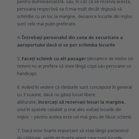
pentru dumneavoastră, sau, în caz că se rezerva acesta,
persoana respectivă va fi mai mult decât dispusă să
schimbe cu un loc la margine, deoarece locurile din mijloc
sunt cele mai puțin preferate.
4.
Întrebați personalul din zona de securitate a
aeroportului dacă vi se pot schimba locurile
5.
Faceți schimb cu alt pasager
(deoarece de multe ori
nimeni nu ar prefera să stea lângă copii sau persoane cu
handicap)
6. Având în vedere că rândurile sunt concepute în general
cu 3 scaune, dacă nu găsiți locuri libere
alăturate,
încercați să rezervați locuri la margine
,
unul în spatele celuilalt și mai ales evitați locurile din
mijloc – pentru acelea este cel mai greu de făcut schimb.
7. Dacă este foarte important să stați lângă partenerul
de călătorie, verificați foarte atent care sunt locurile