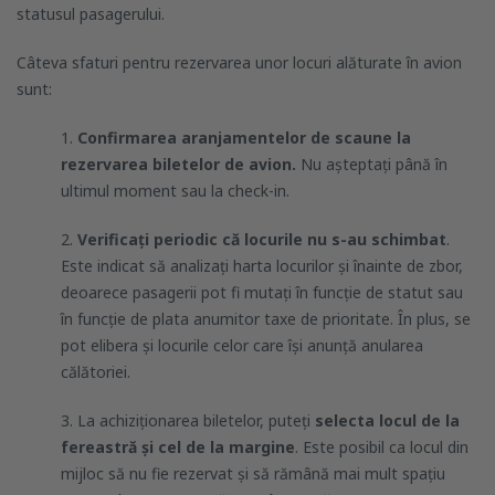
statusul pasagerului.
Câteva sfaturi pentru rezervarea unor locuri alăturate în avion
sunt:
1.
Confirmarea aranjamentelor de scaune la
rezervarea biletelor de avion.
Nu așteptați până în
ultimul moment sau la check-in.
2.
Verificați periodic că locurile nu s-au schimbat
.
Este indicat să analizați harta locurilor și înainte de zbor,
deoarece pasagerii pot fi mutați în funcție de statut sau
în funcție de plata anumitor taxe de prioritate. În plus, se
pot elibera și locurile celor care își anunță anularea
călătoriei.
3. La achiziționarea biletelor, puteți
selecta locul de la
fereastră și cel de la margine
. Este posibil ca locul din
mijloc să nu fie rezervat și să rămână mai mult spațiu