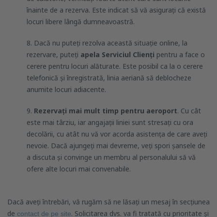
înainte de a rezerva. Este indicat să vă asigurați că există
locuri libere lângă dumneavoastră.
8. Dacă nu puteți rezolva această situație online, la
rezervare, puteți
apela Serviciul Clienți
pentru a face o
cerere pentru locuri alăturate. Este posibil ca la o cerere
telefonică și înregistrată, linia aeriană să deblocheze
anumite locuri adiacente.
9.
Rezervați mai mult timp pentru aeroport
. Cu cât
este mai târziu, iar angajații liniei sunt stresați cu ora
decolării, cu atât nu vă vor acorda asistența de care aveți
nevoie. Dacă ajungeți mai devreme, veți spori șansele de
a discuta și convinge un membru al personalului să vă
ofere alte locuri mai convenabile.
Dacă aveți întrebări, vă rugăm să ne lăsați un mesaj în secțiunea
de
. Solicitarea dvs. va fi tratată cu prioritate și
contact de pe site