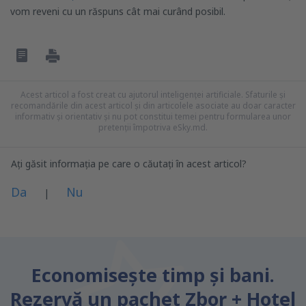
vom reveni cu un răspuns cât mai curând posibil.
Acest articol a fost creat cu ajutorul inteligenței artificiale. Sfaturile și
recomandările din acest articol și din articolele asociate au doar caracter
informativ și orientativ și nu pot constitui temei pentru formularea unor
pretenții împotriva eSky.md.
Ați găsit informația pe care o căutați în acest articol?
Da
Nu
|
Consider că acest articol:
este neclar
Economiseşte timp și bani.
Conține informații incorecte
Rezervă un pachet Zbor + Hotel
Nu acoperă complet subiectul