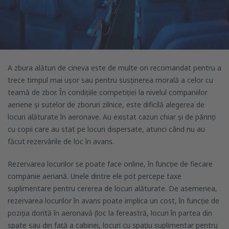
A zbura alături de cineva este de multe ori recomandat pentru a
trece timpul mai ușor sau pentru susținerea morală a celor cu
teamă de zbor. În condițiile competiției la nivelul companiilor
aeriene și sutelor de zboruri zilnice, este dificilă alegerea de
locuri alăturate în aeronave. Au existat cazuri chiar și de părinți
cu copii care au stat pe locuri dispersate, atunci când nu au
făcut rezervările de loc în avans.
Rezervarea locurilor se poate face online, în funcție de fiecare
companie aeriană. Unele dintre ele pot percepe taxe
suplimentare pentru cererea de locuri alăturate. De asemenea,
rezervarea locurilor în avans poate implica un cost, în funcție de
poziția dorită în aeronavă (loc la fereastră, locuri în partea din
spate sau din față a cabinei, locuri cu spațiu suplimentar pentru