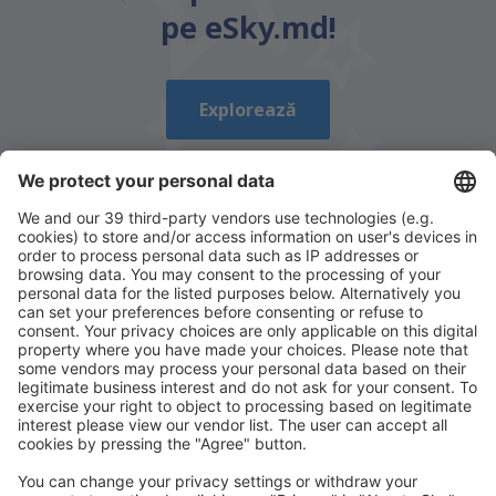
este prea lung
pe eSky.md!
Trimiteți
Explorează
Descarcă aplicația noastră
și organizează-ţi
convenabil călătoriile