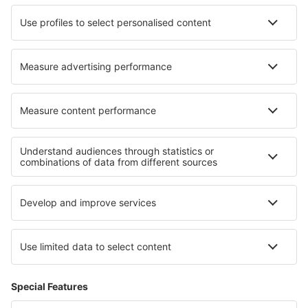
HiSky
Blue Air
Ryanair
Despre eSky
Termeni şi condiţii
Rezervările mele
Politica de confidențialitate
Asistenţă şi contact
Țări