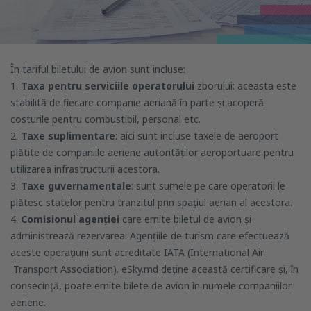
În tariful biletului de avion sunt incluse:
1.
Taxa pentru serviciile operatorului
zborului: aceasta este
stabilită de fiecare companie aeriană în parte și acoperă
costurile pentru combustibil, personal etc.
2.
Taxe suplimentare
: aici sunt incluse taxele de aeroport
plătite de companiile aeriene autorităților aeroportuare pentru
utilizarea infrastructurii acestora.
3.
Taxe guvernamentale
: sunt sumele pe care operatorii le
plătesc statelor pentru tranzitul prin spațiul aerian al acestora.
4.
Comisionul agenției
care emite biletul de avion și
administrează rezervarea. Agențiile de turism care efectuează
aceste operațiuni sunt acreditate IATA (International Air
Transport Association). eSky.md deține această certificare și, în
consecință, poate emite bilete de avion în numele companiilor
aeriene.