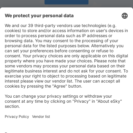
Descarcă aplicația noastră
și organizează-ţi
convenabil călătoriile
Planifică-ți călătoria
Bilete de avion
Cazare