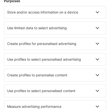
Zbor+Hotel
Hoteluri
Transferuri aeroport
Atracţii
Evenimente sportive
Află mai multe
Aplicație mobilă
Companii aeriene
Wizz Air
FlyOne
Air Moldova
HiSky
Blue Air
Ryanair