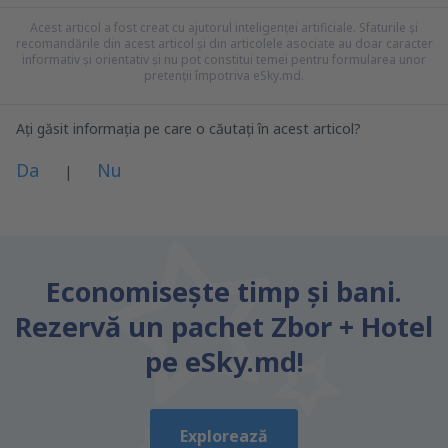
Acest articol a fost creat cu ajutorul inteligenței artificiale. Sfaturile și
recomandările din acest articol și din articolele asociate au doar caracter
informativ și orientativ și nu pot constitui temei pentru formularea unor
pretenții împotriva eSky.md.
Ați găsit informația pe care o căutați în acest articol?
Da
Nu
|
Consider că acest articol:
este neclar
Economiseşte timp și bani.
Conține informații incorecte
Rezervă un pachet Zbor + Hotel
Nu acoperă complet subiectul
este prea lung
pe eSky.md!
Trimiteți
Explorează