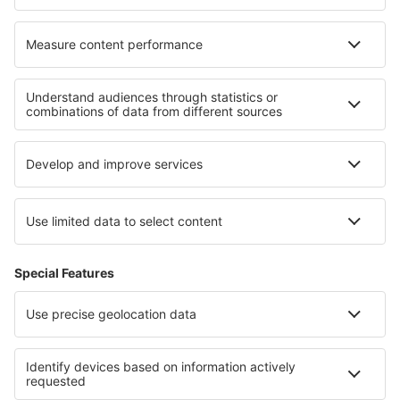
Despre eSky
Termeni şi condiţii
Rezervările mele
Politica de confidențialitate
Asistenţă şi contact
Țări
Siteuri internaționale
eSky.eu
eSky.com
eDestinos.com