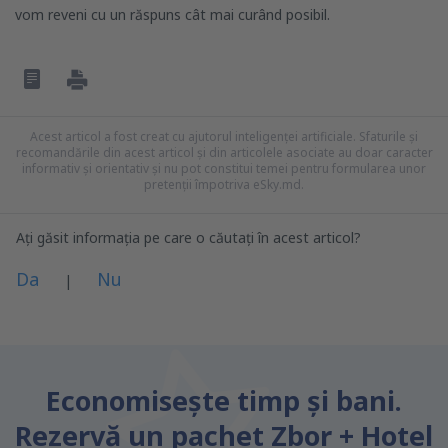
vom reveni cu un răspuns cât mai curând posibil.
Acest articol a fost creat cu ajutorul inteligenței artificiale. Sfaturile și
recomandările din acest articol și din articolele asociate au doar caracter
informativ și orientativ și nu pot constitui temei pentru formularea unor
pretenții împotriva eSky.md.
Ați găsit informația pe care o căutați în acest articol?
Da
Nu
|
Consider că acest articol:
este neclar
Economiseşte timp și bani.
Conține informații incorecte
Rezervă un pachet Zbor + Hotel
Nu acoperă complet subiectul