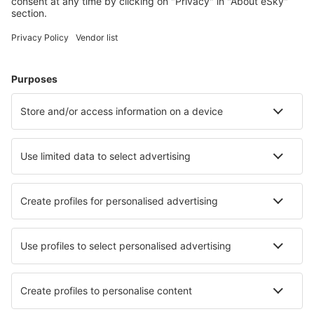
Planifică-ți călătoria
Bilete de avion
Cazare
Zbor+Hotel
Hoteluri
Transferuri aeroport
Atracţii
Evenimente sportive
Află mai multe
Aplicație mobilă
Companii aeriene
Wizz Air
FlyOne
Air Moldova