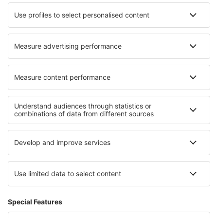
HiSky
Blue Air
Ryanair
Despre eSky
Termeni şi condiţii
Rezervările mele
Politica de confidențialitate
Asistenţă şi contact
Țări