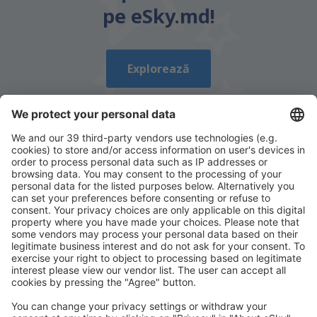
este prea lung
pe eSky.md!
Trimiteți
Explorează
Descarcă aplicația noastră
și organizează-ţi
convenabil călătoriile