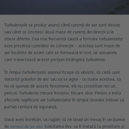
Turbulențele se produc atunci când curenții de aer sunt deviați
sau când se ciocnesc două mase de curenți din direcții și la
viteze diferite. Cea mai frecventă cauză a formării turbulențelor
este prezența curenților de convecție – acestea sunt mase de
aer încălzite de soare care se formează în nori, iar avioanele
care traversează aceste porțiuni întâmpină turbulențe.
În timpul turbulențelor avionul începe să vibreze, să cadă ușor
datorită golurilor de aer sau să se agite - cu toate acestea, să
nu vă speriați de aceste fenomene, ele nu constituie nici un
pericol. Turbulențe minore însoțesc fiecare zbor. Pentru a evita
efectele neplăcute ale turbulențelor în timpul zborului trebuie să
purtați centura de siguranță.
Dacă aveți întrebări, vă rugăm să ne lăsați un mesaj în secțiunea
de
. Solicitarea dvs. va fi tratată cu prioritate și
contact de pe site