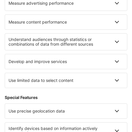
Ryanair
Despre eSky
Termeni şi condiţii
Rezervările mele
Politica de confidențialitate
Asistenţă şi contact
Țări
Siteuri internaționale
eSky.eu
eSky.com
eDestinos.com