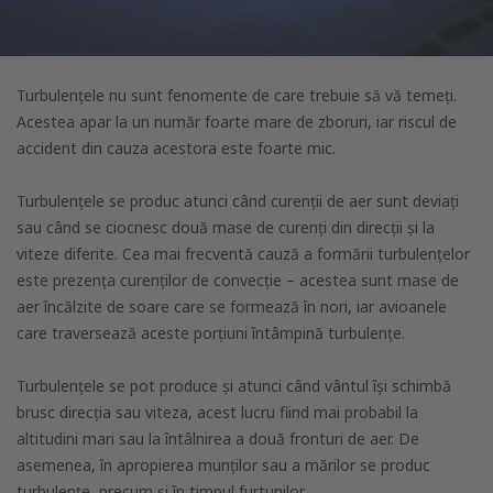
Turbulențele nu sunt fenomente de care trebuie să vă temeți.
Acestea apar la un număr foarte mare de zboruri, iar riscul de
accident din cauza acestora este foarte mic.
Turbulențele se produc atunci când curenții de aer sunt deviați
sau când se ciocnesc două mase de curenți din direcții și la
viteze diferite. Cea mai frecventă cauză a formării turbulențelor
este prezența curenților de convecție – acestea sunt mase de
aer încălzite de soare care se formează în nori, iar avioanele
care traversează aceste porțiuni întâmpină turbulențe.
Turbulențele se pot produce și atunci când vântul își schimbă
brusc direcția sau viteza, acest lucru fiind mai probabil la
altitudini mari sau la întâlnirea a două fronturi de aer. De
asemenea, în apropierea munților sau a mărilor se produc
turbulențe, precum și în timpul furtunilor.