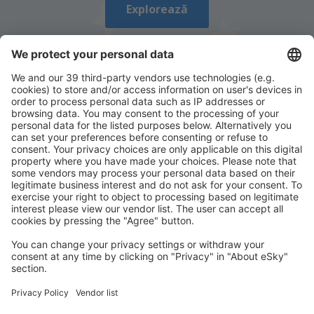
Explorează
Descarcă aplicația noastră
și organizează-ţi
convenabil călătoriile
Planifică-ți călătoria
Bilete de avion