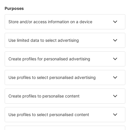
Cazare
Zbor+Hotel
Hoteluri
Transferuri aeroport
Atracţii
Evenimente sportive
Află mai multe
Aplicație mobilă
Companii aeriene
Wizz Air
FlyOne
Air Moldova
HiSky
Blue Air