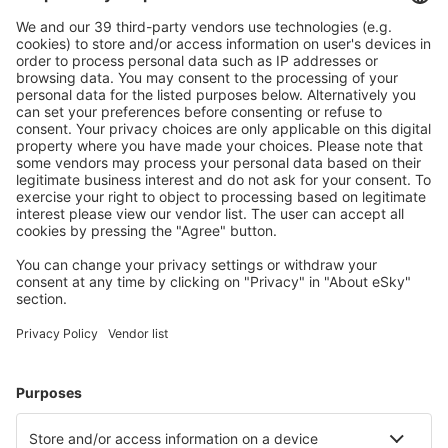
Descarcă aplicația noastră
și organizează-ţi
convenabil călătoriile
Planifică-ți călătoria
Bilete de avion
Cazare
Zbor+Hotel
Hoteluri