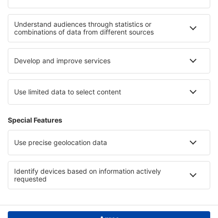
Rezervările mele
Politica de confidențialitate
Asistenţă şi contact
Țări
Siteuri internaționale
eSky.eu
eSky.com
eDestinos.com