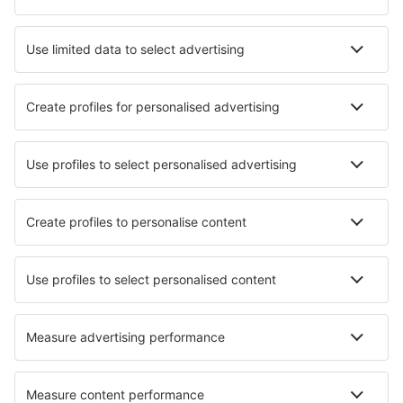
Transferuri aeroport
Atracţii
Evenimente sportive
Află mai multe
Aplicație mobilă
Companii aeriene
Wizz Air
FlyOne
Air Moldova
HiSky
Blue Air
Ryanair
Despre eSky
Termeni şi condiţii