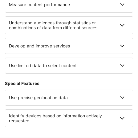
Termeni şi condiţii
Rezervările mele
Politica de confidențialitate
Asistenţă şi contact
Țări
Siteuri internaționale
eSky.eu
eSky.com
eDestinos.com