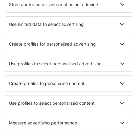
Hoteluri
Transferuri aeroport
Atracţii
Evenimente sportive
Află mai multe
Aplicație mobilă
Companii aeriene
Wizz Air
FlyOne
Air Moldova
HiSky
Blue Air
Ryanair
Despre eSky