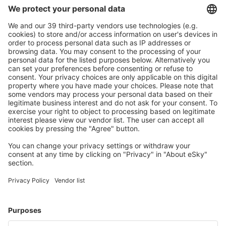
Descarcă aplicația noastră
și organizează-ţi
convenabil călătoriile
Planifică-ți călătoria
Bilete de avion
Cazare
Zbor+Hotel