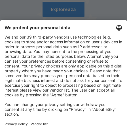
Explorează
Descarcă aplicația noastră
și organizează-ţi
convenabil călătoriile
Planifică-ți călătoria