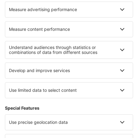
Ryanair
Despre eSky
Termeni şi condiţii
Rezervările mele
Politica de confidențialitate
Asistenţă şi contact
Țări
Siteuri internaționale