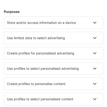
Bilete de avion
Cazare
Zbor+Hotel
Hoteluri
Transferuri aeroport
Atracţii
Evenimente sportive
Află mai multe
Aplicație mobilă
Companii aeriene
Wizz Air
FlyOne
Air Moldova
HiSky
Blue Air