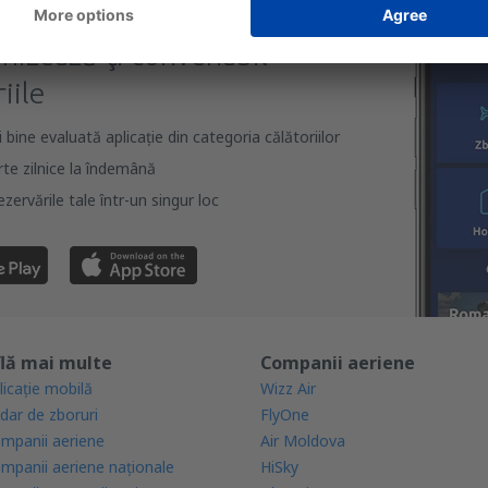
rcă aplicația noastră
anizează-ţi convenabil
iile
bine evaluată aplicație din categoria călătoriilor
rte zilnice la îndemână
zervările tale într-un singur loc
lă mai multe
Companii aeriene
licație mobilă
Wizz Air
dar de zboruri
FlyOne
mpanii aeriene
Air Moldova
mpanii aeriene naţionale
HiSky