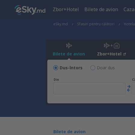
Zbor+Hotel
Bilete de avion
Caza
eSky.md
Sfaturi pentru călători
Hotelu
Bilete de avion
Zbor+Hotel
Dus-întors
Doar dus
Din
C
Bilete de avion