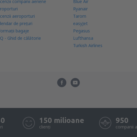
cenzii companii aeriene
Blue Air
roporturi
Ryanair
cenzii aeroporturi
Tarom
lendar de prețuri
easyJet
formații bagaje
Pegasus
Q - Ghid de călătorie
Lufthansa
Turkish Airlines
50
150 milioane
950
ri
clienți
companii a