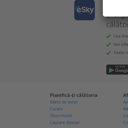
Desca
și org
călător
Cea mai 
Noi ofe
Toate re
Planifică-ți călătoria
Af
Bilete de avion
Ap
Cazare
Ra
Zbor+Hotel
Co
Căutare Zboruri
Co