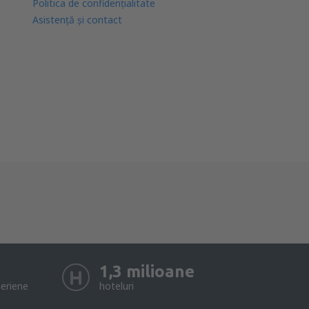
Politica de confidențialitate
Asistenţă şi contact
1,3 milioane
eriene
hoteluri