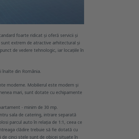
ndard foarte ridicat și oferă servicii și
le sunt extrem de atractive arhitectural și
nct de vedere tehnologic, iar locațiile în
ai înalte din România.
mente moderne. Mobilierul este modern și
semenea mari, sunt dotate cu echipamente
 apartament - minim de 30 mp.
entru sala de catering, intrare separată
losi parcul auto în relația de 1:1, ceea ce
treaga clădire trebuie să fie dotată cu
i de cinci stele sunt de obicei situate în