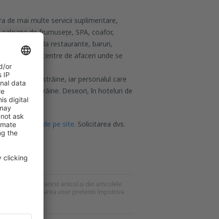
ura de mai multe servicii suplimentare,
or, saloane de frumusețe, SPA, coafor,
peții au acces la restaurante, baruri,
t dotate și cu centre de afaceri unde se
in două limbi străine, iar personalul care
e limbilor străine. Deseori, în hoteluri de
ea de
contact de pe site
. Solicitarea dvs.
urând posibil.
recomandările din acest articol și din articolele
mei pentru formularea unor pretenții împotriva