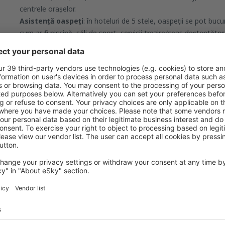
centrele orașelor.
Asistență oaspeți
: în hoteluri de 5 stele, oaspeții se pot buc
cum ar fi piscină, săli de sport, servicii trezire/ceas deșteptăt
florărie, cameră de bagaje, spălătorie, curățătorie. În plus, oas
cluburi, cafenele, camere de relaxare. Hotelurile de 5 stele sun
pot organiza conferințe, întâlniri sau evenimente speciale.
Personal
: Personalul de la recepție, de regulă, vorbește cel puț
se ocupă de întreținere trebuie să cunoască elemente de bază al
5, oaspeții primesc servicii de concierge.
Dacă aveți întrebări, vă rugăm să ne lăsați un mesaj în secțiun
va fi tratată cu prioritate și vom reveni cu un răspuns cât mai c
Acest articol a fost creat cu ajutorul inteligenței artificiale. Sfaturile și 
asociate au doar caracter informativ și orientativ și nu pot constitui te
eSky.md.