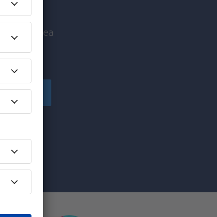
nice înaintea
!
Înscriere
ă primesc
pe care am
re”