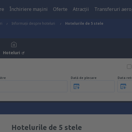
re
Închiriere mașini
Oferte
Atracţii
Transferuri aero
ri
Informații despre hoteluri
Hotelurile de 5 stele
Hoteluri
ătre
Dată de plecare
Data ret
Hotelurile de 5 stele