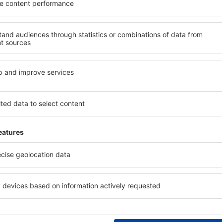
mult cu mai puțin
ine, city break-uri, vacanțe – profită de ofertele u
tuturor.
Trimitem doar ce e mai bun, pe cuvânt de turişti
ălătorii la prețuri avantajoase în newsletter-ul nostru.
Sunt de acord s
formaționale (sub formă de newsletter) de la eSky.pl S.A. la adresa de e-mail 
 căsuței de mai sus, furnizarea adresei de e-mail și apăsarea butonului „Înscrie
t), vă dați acordul ca datele dumneavoastră personale