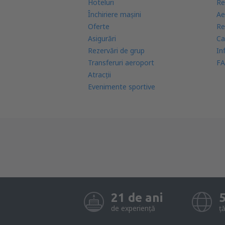
Hoteluri
Re
Închiriere mașini
Ae
Oferte
Re
Asigurări
Ca
Rezervări de grup
In
Transferuri aeroport
FA
Atracţii
Evenimente sportive
21 de ani
de experiență
ță