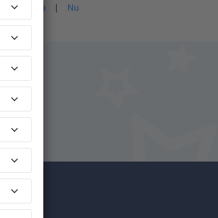
rticol?
Da
|
Nu
i.
+ Hotel
c mai