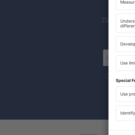
Zboruri ieft
Mai multe c
materiale in
furnizat-o.
Prin bifarea
(concomiten