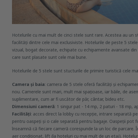
Hotelurile cu mai mult de cinci stele sunt rare. Acestea au un sta
facilități dintre cele mai exclusiviste. Hotelurile de peste 5 ste
vizual, bogat decorate, echipate cu echipamente avansate din pu
care sunt plasate sunt cele mai bune.
Hotelurile de 5 stele sunt stucturile de primire turistică cele m
Camera și baia
: camera de 5 stele oferă facilități și echipa
nou. Camerele sunt mari, mult mai spațioase, iar băile, de a
suplimentare, cum ar fi uscător de păr, cântar, bideu etc.
Dimensiuni cameră
: 1 singur pat - 14 mp, 2 paturi - 18 mp,
Facilități
: acces direct la lobby cu recepție, intrare separată p
pentru oaspeți și o cale separată pentru bagaje. Oaspeții pot fo
înseamnă că fiecare cameră corespunde la un loc de parcare. În
aer condiționat, lift (la hoteluri cu mai mult de un etaj). Hotelur