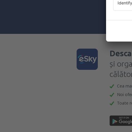
furnizat-o.
Prin bifarea
(concomiten
Desca
și org
călător
Cea mai 
Noi ofe
Toate re