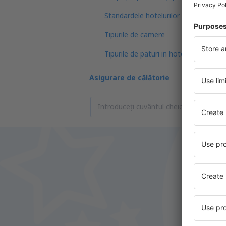
Standardele hotelurilor
Tipurile de camere
Tipurile de paturi in hoteluri
Asigurare de călătorie