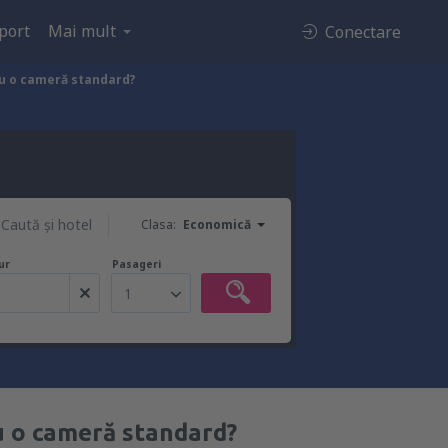
port
Mai mult
Conectare
tru o cameră standard?
Caută şi hotel
Clasa:
Economică
ur
Pasageri
1
ru o cameră standard?