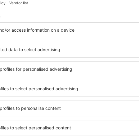
Economiseşte timp și ban
Rezervă un pachet Zbor 
pe eSky.md!
Explorează