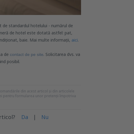
t de standardul hotelului - numărul de
meră de hotel este dotată astfel: pat,
ondiționat, baie. Mai multe informații,
aici
.
nea de
. Solicitarea dvs. va
contact de pe site
nd posibil.
recomandările din acest articol și din articolele
mei pentru formularea unor pretenții împotriva
rticol?
Da
|
Nu