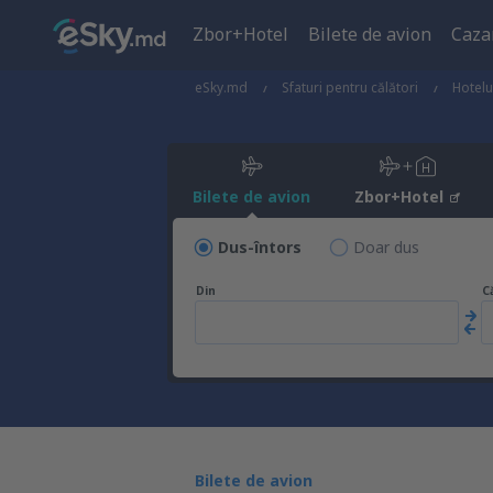
Zbor+Hotel
Bilete de avion
Caza
eSky.md
Sfaturi pentru călători
Hotelu
Bilete de avion
Zbor+Hotel
Dus-întors
Doar dus
Din
C
Bilete de avion