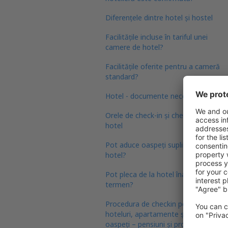
Diferențele dintre hotel și hostel
Facilitățile incluse în tariful unei
camere de hotel?
Facilitățile oferite pentru a cameră
standard?
Hotel - documente necesare
Orele de check-in și check-out la
hotel
Pot aduce oaspeți suplimentari în
hotel?
Pot pleca de la hotel înainte de
termen?
Procedura de checkin pentru
hoteluri, apartamente și case de
oaspeți – pensiuni și proprietăți