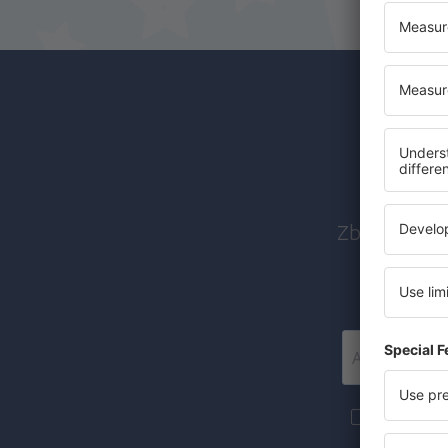
Abon
Zboruri ieft
Mai multe c
materiale in