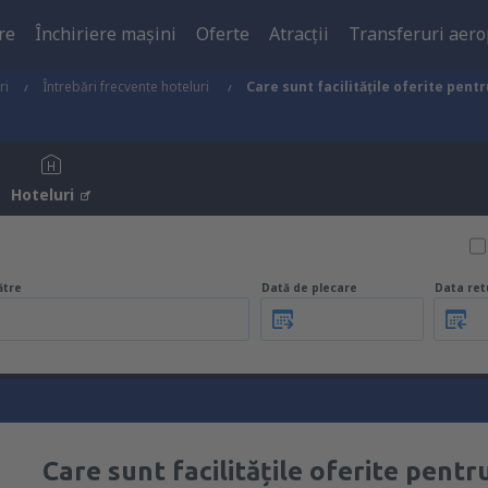
re
Închiriere mașini
Oferte
Atracţii
Transferuri aero
ri
Întrebări frecvente hoteluri
Care sunt facilitățile oferite pen
Hoteluri
ătre
Dată de plecare
Data ret
Care sunt facilitățile oferite pent