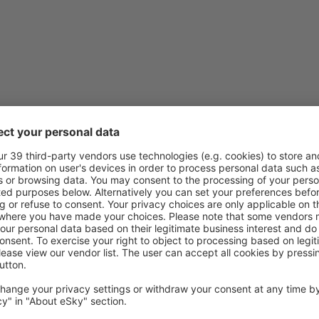
Consider că acest articol:
este neclar
Conține informații incorecte
Nu acoperă complet subiectul
este prea lung
Trimiteți