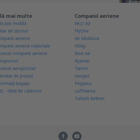
lă mai multe
Companii aeriene
licație mobilă
Wizz Air
dar de zboruri
FlyOne
mpanii aeriene
Air Moldova
mpanii aeriene naţionale
HiSky
cenzii companii aeriene
Blue Air
roporturi
Ryanair
cenzii aeroporturi
Tarom
lendar de prețuri
easyJet
formații bagaje
Pegasus
Q - Ghid de călătorie
Lufthansa
Turkish Airlines