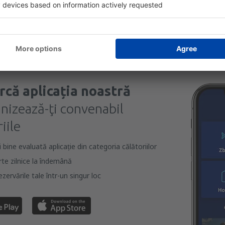
 căsuței de mai sus, furnizarea adresei de e-mail și apăsarea butonului „Înscrie
t), vă dați acordul ca datele dumneavoastră personale
rcă aplicația noastră
anizează-ţi convenabil
iile
bine evaluată aplicație din categoria călătoriilor
rte zilnice la îndemână
zervările tale într-un singur loc