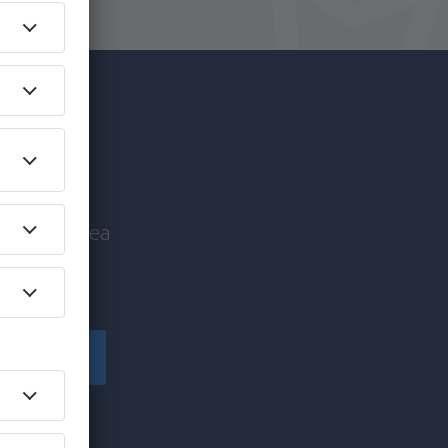
c mai
nice înaintea
!
Înscriere
ă primesc
pe care am