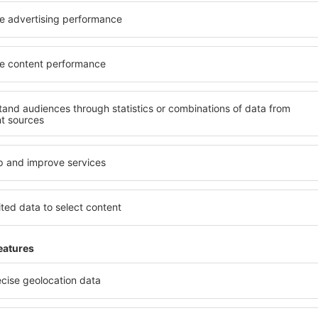
ații la newsletter călătores
mult cu mai puțin
ine, city break-uri, vacanțe – profită de ofertele u
tuturor.
Trimitem doar ce e mai bun, pe cuvânt de turişti
ălătorii la prețuri avantajoase în newsletter-ul nostru.
Sunt de acord s
formaționale (sub formă de newsletter) de la eSky.pl S.A. la adresa de e-mail 