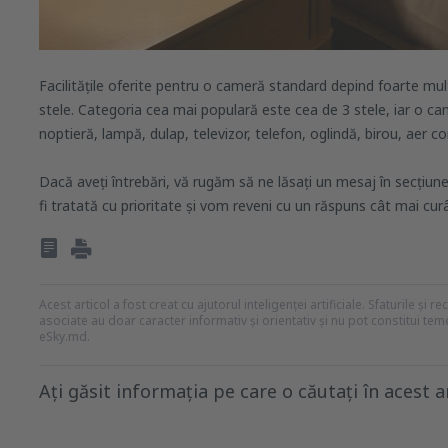
Facilitățile oferite pentru o cameră standard depind foarte mul
stele. Categoria cea mai populară este cea de 3 stele, iar o ca
noptieră, lampă, dulap, televizor, telefon, oglindă, birou, aer c
Dacă aveți întrebări, vă rugăm să ne lăsați un mesaj în secțiu
fi tratată cu prioritate și vom reveni cu un răspuns cât mai curâ
Acest articol a fost creat cu ajutorul inteligenței artificiale. Sfaturile și 
asociate au doar caracter informativ și orientativ și nu pot constitui te
eSky.md.
Ați găsit informația pe care o căutați în acest a