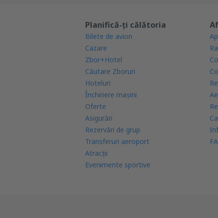
Planifică-ți călătoria
Af
Bilete de avion
Ap
Cazare
Ra
Zbor+Hotel
Co
Căutare Zboruri
Co
Hoteluri
Re
Închiriere mașini
Ae
Oferte
Re
Asigurări
Ca
Rezervări de grup
In
Transferuri aeroport
FA
Atracţii
Evenimente sportive