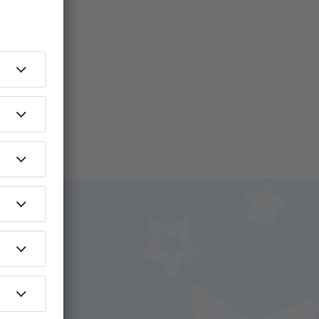
i.
+ Hotel