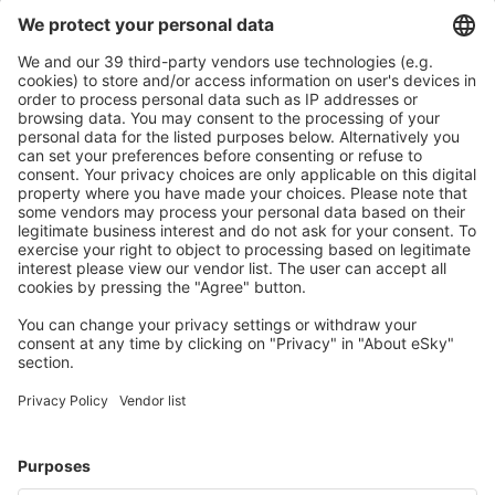
Descarcă aplicația noastră
și organizează-ţi
convenabil călătoriile
Planifică-ți călătoria
Bilete de avion
Cazare
Zbor+Hotel