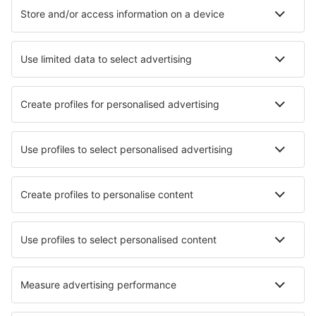
Hoteluri
Transferuri aeroport
Atracţii
Evenimente sportive
Află mai multe
Aplicație mobilă
Companii aeriene
Wizz Air
FlyOne
Air Moldova
HiSky
Blue Air
Ryanair
Despre eSky