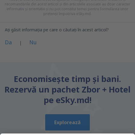
recomandările din acest articol și din articolele asociate au doar caracter
informativ și orientativ și nu pot constitui temei pentru formularea unor
pretenții împotriva eSky.md.
Ați găsit informația pe care o căutați în acest articol?
Da
Nu
|
Consider că acest articol:
este neclar
Economiseşte timp și bani.
Conține informații incorecte
Rezervă un pachet Zbor + Hotel
Nu acoperă complet subiectul
este prea lung
pe eSky.md!
Trimiteți
Explorează