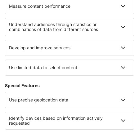
Termeni şi condiţii
Rezervările mele
Politica de confidențialitate
Asistenţă şi contact
Țări
Siteuri internaționale
eSky.eu
eSky.com
eDestinos.com