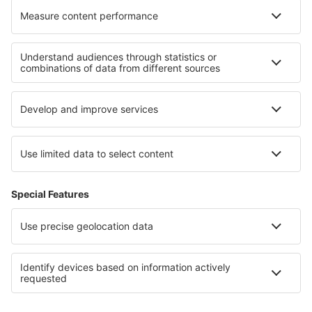
Termeni şi condiţii
Rezervările mele
Politica de confidențialitate
Asistenţă şi contact
Țări
Siteuri internaționale
eSky.eu
eSky.com
eDestinos.com