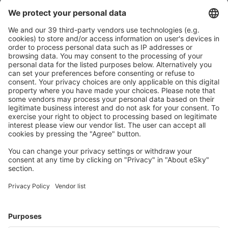
Descarcă aplicația noastră
și organizează-ţi
convenabil călătoriile
Planifică-ți călătoria
Bilete de avion
Cazare
Zbor+Hotel