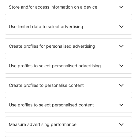
Hoteluri
Transferuri aeroport
Atracţii
Evenimente sportive
Află mai multe
Aplicație mobilă
Companii aeriene
Wizz Air
FlyOne
Air Moldova
HiSky
Blue Air
Ryanair
Despre eSky