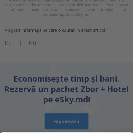
Acest articol a fost creat cu ajutorul inteligenței artificiale. Sfaturile și
recomandările din acest articol și din articolele asociate au doar caracter
informativ și orientativ și nu pot constitui temei pentru formularea unor
pretenții împotriva eSky.md.
Ați găsit informația pe care o căutați în acest articol?
Da
Nu
|
Consider că acest articol:
este neclar
Economiseşte timp și bani.
Conține informații incorecte
Rezervă un pachet Zbor + Hotel
Nu acoperă complet subiectul
este prea lung
pe eSky.md!
Trimiteți
Explorează