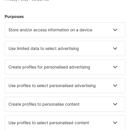
Bilete de avion
Cazare
Zbor+Hotel
Hoteluri
Transferuri aeroport
Atracţii
Evenimente sportive
Află mai multe
Aplicație mobilă
Companii aeriene
Wizz Air
FlyOne
Air Moldova
HiSky
Blue Air