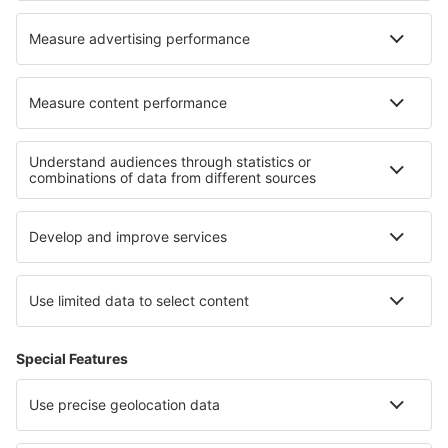
Ryanair
Despre eSky
Termeni şi condiţii
Rezervările mele
Politica de confidențialitate
Asistenţă şi contact
Țări
Siteuri internaționale