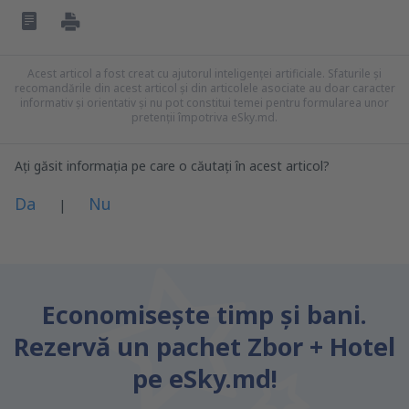
Acest articol a fost creat cu ajutorul inteligenței artificiale. Sfaturile și
recomandările din acest articol și din articolele asociate au doar caracter
informativ și orientativ și nu pot constitui temei pentru formularea unor
pretenții împotriva eSky.md.
Ați găsit informația pe care o căutați în acest articol?
Da
Nu
|
Consider că acest articol:
este neclar
Economiseşte timp și bani.
Conține informații incorecte
Rezervă un pachet Zbor + Hotel
Nu acoperă complet subiectul
este prea lung
pe eSky.md!
Trimiteți