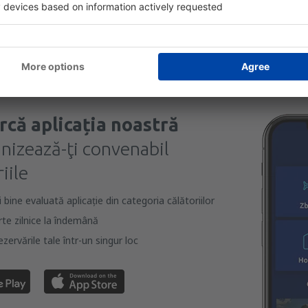
 căsuței de mai sus, furnizarea adresei de e-mail și apăsarea butonului „Înscrie
t), vă dați acordul ca datele dumneavoastră personale
rcă aplicația noastră
anizează-ţi convenabil
iile
bine evaluată aplicație din categoria călătoriilor
rte zilnice la îndemână
zervările tale într-un singur loc