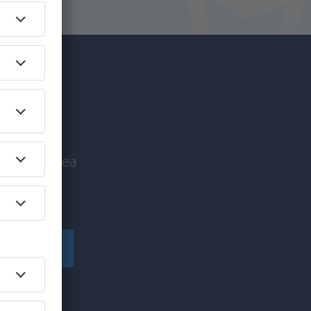
c mai
nice înaintea
!
Înscriere
ă primesc
pe care am