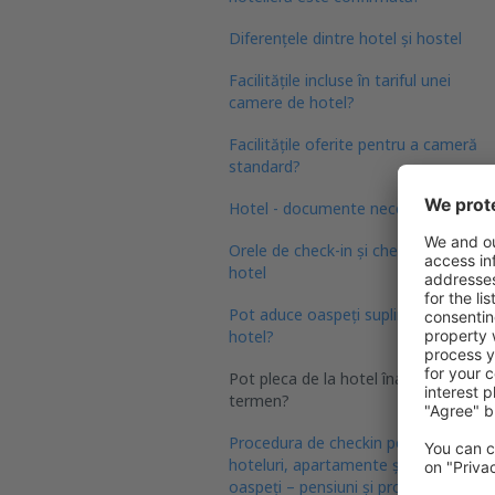
Diferențele dintre hotel și hostel
Facilitățile incluse în tariful unei
camere de hotel?
Facilitățile oferite pentru a cameră
standard?
Hotel - documente necesare
Orele de check-in și check-out la
hotel
Pot aduce oaspeți suplimentari în
hotel?
Pot pleca de la hotel înainte de
termen?
Procedura de checkin pentru
hoteluri, apartamente și case de
oaspeți – pensiuni și proprietăți