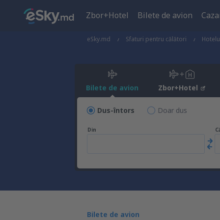
Zbor+Hotel
Bilete de avion
Caza
eSky.md
Sfaturi pentru călători
Hotelu
Bilete de avion
Zbor+Hotel
Dus-întors
Doar dus
Din
C
Bilete de avion