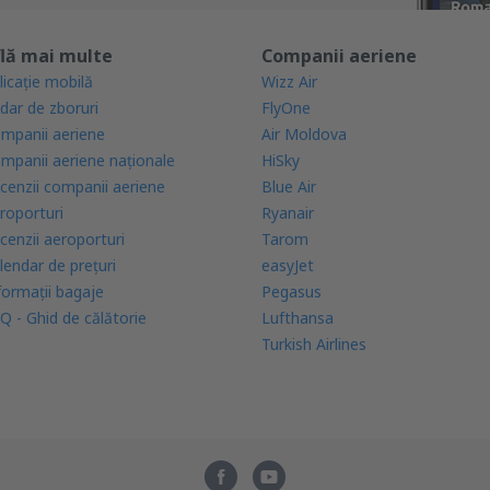
lă mai multe
Companii aeriene
licație mobilă
Wizz Air
dar de zboruri
FlyOne
mpanii aeriene
Air Moldova
mpanii aeriene naţionale
HiSky
cenzii companii aeriene
Blue Air
roporturi
Ryanair
cenzii aeroporturi
Tarom
lendar de prețuri
easyJet
formații bagaje
Pegasus
Q - Ghid de călătorie
Lufthansa
Turkish Airlines