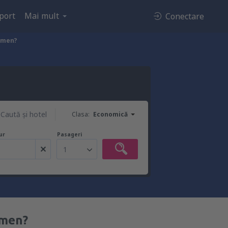
port
Mai mult
Conectare
ermen?
Caută şi hotel
Clasa:
Economică
ur
Pasageri
1
rmen?