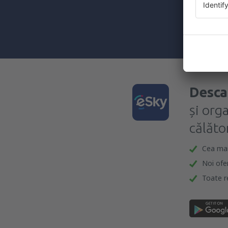
furnizat-o.
Prin bifarea
(concomiten
Desca
și org
călător
Cea mai 
Noi ofe
Toate re