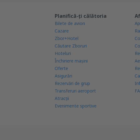
Planifică-ți călătoria
Af
Bilete de avion
Ap
Cazare
Ra
Zbor+Hotel
Co
Căutare Zboruri
Co
Hoteluri
Re
Închiriere mașini
Ae
Oferte
Re
Asigurări
Ca
Rezervări de grup
In
Transferuri aeroport
FA
Atracţii
Evenimente sportive