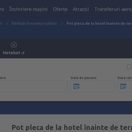
re
Închiriere mașini
Oferte
Atracţii
Transferuri aero
ri
Întrebări frecvente hoteluri
Pot pleca de la hotel înainte de t
Hoteluri
ătre
Dată de plecare
Data ret
Pot pleca de la hotel înainte de te