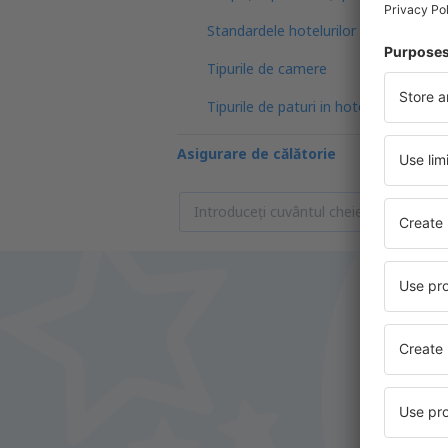
Standardele hotelurilor
Tipurile de camere
Tipurile de paturi in hoteluri
Asigurare de călătorie