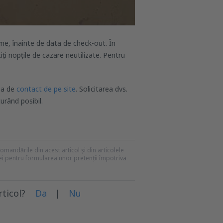
eme, înainte de data de check-out. În
tiți nopțile de cazare neutilizate. Pentru
nea de
contact de pe site
. Solicitarea dvs.
urând posibil.
recomandările din acest articol și din articolele
mei pentru formularea unor pretenții împotriva
rticol?
Da
|
Nu