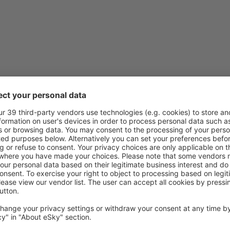
este neclar
Conține informații incorecte
Nu acoperă complet subiectul
este prea lung
Trimiteți