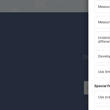
Abon
Zboruri ieft
Mai multe c
materiale in