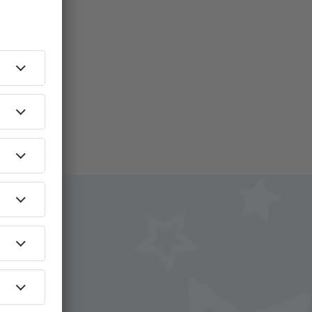
i.
+ Hotel