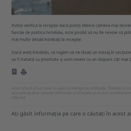
Puteți verifica la recepție dacă puteți elibera camera mai devr
funcție de politica hotelului, este posibil să nu fie nevoie să plă
mai multe detalii întrebați la recepție.
Dacă aveți întrebări, vă rugăm să ne lăsați un mesaj în secțiu
va fi tratată cu prioritate și vom reveni cu un răspuns cât mai c
Acest articol a fost creat cu ajutorul inteligenței artificiale. Sfaturile și 
asociate au doar caracter informativ și orientativ și nu pot constitui te
eSky.md.
Ați găsit informația pe care o căutați în acest a
Consider că acest articol: