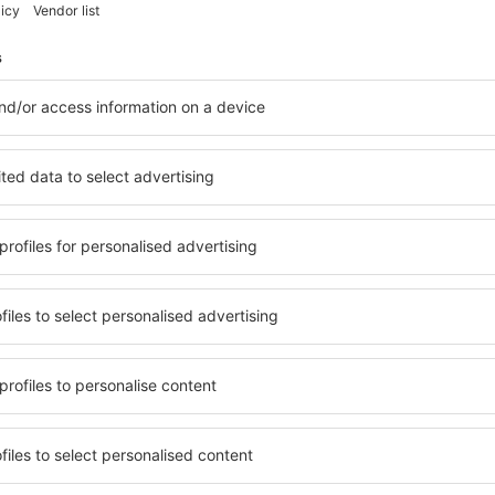
Economiseşte timp și ban
Rezervă un pachet Zbor 
pe eSky.md!
Explorează