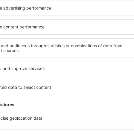
ații la newsletter călătores
mult cu mai puțin
ine, city break-uri, vacanțe – profită de ofertele u
tuturor.
Trimitem doar ce e mai bun, pe cuvânt de turişti
ălătorii la prețuri avantajoase în newsletter-ul nostru.
Sunt de acord s
formaționale (sub formă de newsletter) de la eSky.pl S.A. la adresa de e-mail 