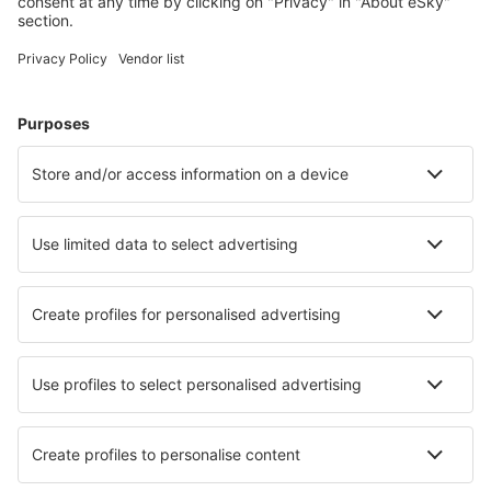
Planifică-ți călătoria
Bilete de avion
Cazare
Zbor+Hotel
Hoteluri
Transferuri aeroport
Atracţii
Evenimente sportive
Află mai multe
Aplicație mobilă
Companii aeriene
Wizz Air
FlyOne
Air Moldova