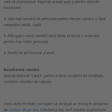
care vă interesează. Repetați aceiași pași și pentru data de
întoarcere.
4. Selectați numărul de persoane pentru fiecare cameră și tipul
oaspeților (adult, copil).
5. Adăugați o nouă cameră dacă doriți să faceți o rezervare
pentru mai multe persoane.
6. Faceți clic pe butonul „Caută”.
Rezultatele căutării
Apăsați butonul "Caută" pentru o listă completă de rezultate,
conform criteriilor de selecție.
Dacă aveți întrebări, vă rugăm să ne lăsați un mesaj în secțiunea
de
contact de pe site
. Solicitarea dvs. va fi tratată cu prioritate