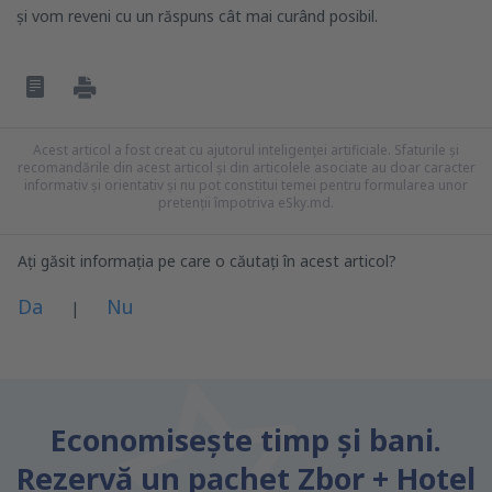
și vom reveni cu un răspuns cât mai curând posibil.
Acest articol a fost creat cu ajutorul inteligenței artificiale. Sfaturile și
recomandările din acest articol și din articolele asociate au doar caracter
informativ și orientativ și nu pot constitui temei pentru formularea unor
pretenții împotriva eSky.md.
Ați găsit informația pe care o căutați în acest articol?
Da
Nu
|
Consider că acest articol:
este neclar
Economiseşte timp și bani.
Conține informații incorecte
Rezervă un pachet Zbor + Hotel
Nu acoperă complet subiectul