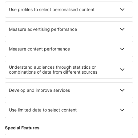
HiSky
Blue Air
Ryanair
Despre eSky
Termeni şi condiţii
Rezervările mele
Politica de confidențialitate
Asistenţă şi contact
Țări