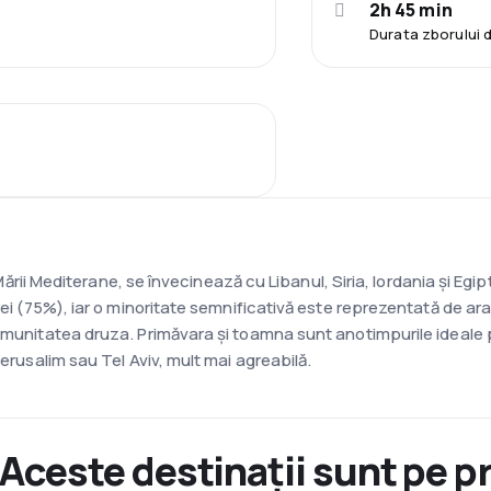
2h 45 min
Durata zborului d
ul Mării Mediterane, se învecinează cu Libanul, Siria, Iordania și E
rei (75%), iar o minoritate semnificativă este reprezentată de ar
omunitatea druza. Primăvara și toamna sunt anotimpurile ideale p
Ierusalim sau Tel Aviv, mult mai agreabilă.
 Aceste destinații sunt pe p