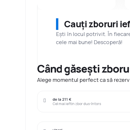
Cauți zboruri ie
Ești în locul potrivit. În fiec
cele mai bune! Descoperă!
Când găsești zboruri
Alege momentul perfect ca să rezervi 
de la 211 €
Cel mai ieftin zbor dus-întors