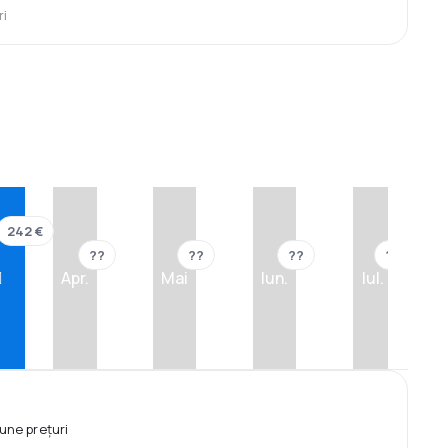
ri
242 €
??
??
??
??
Apr.
Mai
Iun.
Iul.
une prețuri