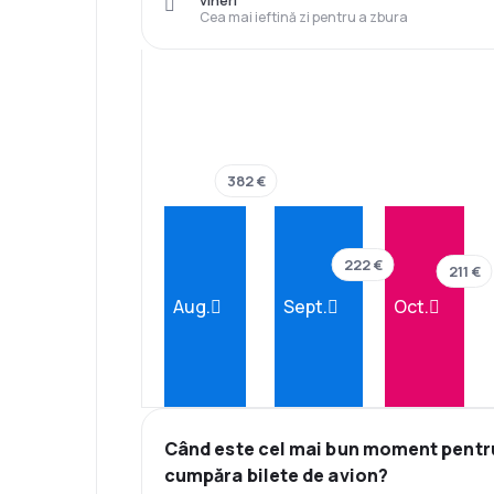
vineri
Cea mai ieftină zi pentru a zbura
382 €
222 €
211 €
Aug.
Sept.
Oct.
Când este cel mai bun moment pentr
cumpăra bilete de avion?