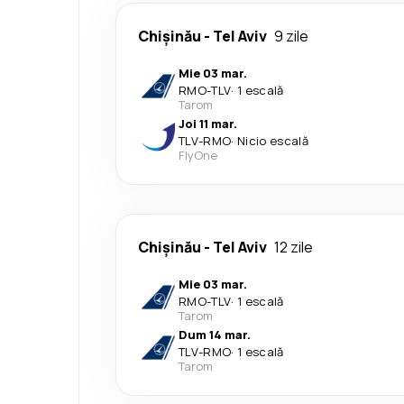
Chişinău
-
Tel Aviv
9 zile
Mie 03 mar.
RMO
-
TLV
·
1 escală
Tarom
Joi 11 mar.
TLV
-
RMO
·
Nicio escală
FlyOne
Chişinău
-
Tel Aviv
12 zile
Mie 03 mar.
RMO
-
TLV
·
1 escală
Tarom
Dum 14 mar.
TLV
-
RMO
·
1 escală
Tarom