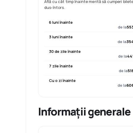
Află cu cât timp înainte merită să cumperi bilet
dus-întors.
6 luni înainte
de la
553
3 luni înainte
de la
354
30 de zile înainte
de la
44
7 zile înainte
de la
51
Cu o zi înainte
de la
606
Informații generale