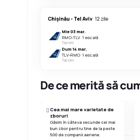
Chişinău
-
Tel Aviv
12 zile
Mie 03 mar.
RMO
-
TLV
·
1 escală
Tarom
Dum 14 mar.
TLV
-
RMO
·
1 escală
Tarom
De ce merită să cum
Cea mai mare varietate de
zboruri
Găsim în câteva secunde cel mai
bun zbor pentru tine de la peste
500 de companii aeriene.