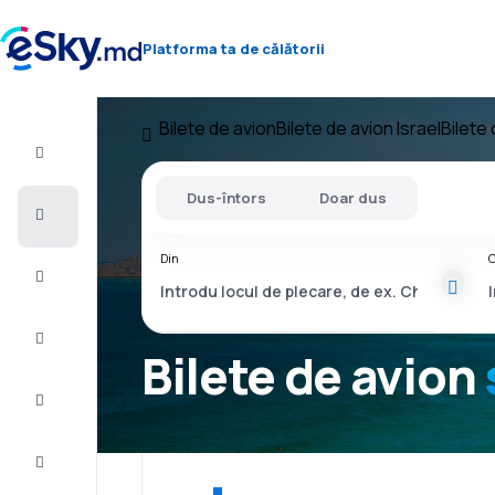
Platforma ta de călătorii
Bilete de avion
Bilete de avion Israel
Bilete 
Zbor+Hotel
Dus-întors
Doar dus
Bilete
de
avion
Din
C
Cazare
Oferte
Bilete de avion
Finalizează
călătoria
Inspiraţie şi
recomandări