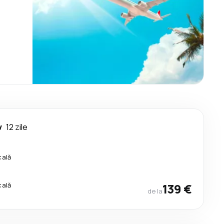
v
12 zile
cală
cală
139 €
de la