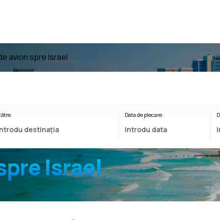
de avion spre Israel
ătre
Data de plecare
D
spre Israel