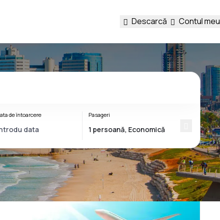
Descarcă
Contul meu
ata de întoarcere
Pasageri