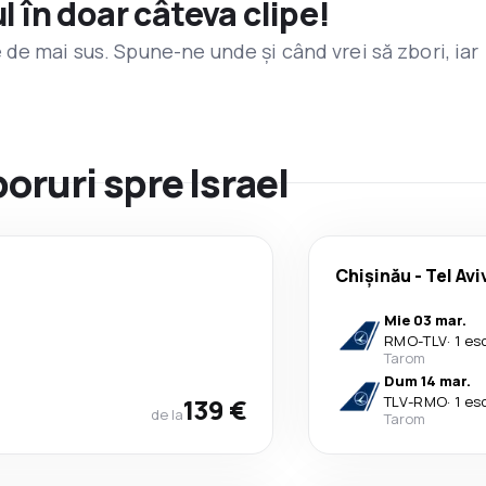
l în doar câteva clipe!
de mai sus. Spune-ne unde și când vrei să zbori, iar
boruri spre Israel
Chişinău
-
Tel Avi
Mie 03 mar.
RMO
-
TLV
·
1 es
Tarom
Dum 14 mar.
139 €
TLV
-
RMO
·
1 es
de la
Tarom