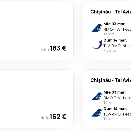
Chişinău
-
Tel Avi
Mie 03 mar.
RMO
-
TLV
·
1 es
Tarom
Dum 14 mar.
183 €
TLV
-
RMO
·
Nici
de la
FlyOne
Chişinău
-
Tel Avi
Mie 03 mar.
RMO
-
TLV
·
1 es
Tarom
Dum 14 mar.
162 €
TLV
-
RMO
·
1 es
de la
Tarom