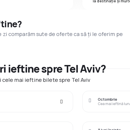
la destinaţie și mult
ftine?
are zi comparăm sute de oferte ca să ți le oferim pe
 ieftine spre Tel Aviv?
cele mai ieftine bilete spre Tel Aviv
Octombrie
Cea mai ieftină lun