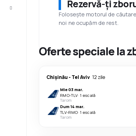
Rezervă-ți zboru
Servicii
clienți
Folosește motorul de căutare 
noi ne ocupăm de rest.
Oferte speciale la z
Chişinău
-
Tel Aviv
12 zile
Mie 03 mar.
RMO
-
TLV
·
1 escală
Tarom
Dum 14 mar.
TLV
-
RMO
·
1 escală
Tarom