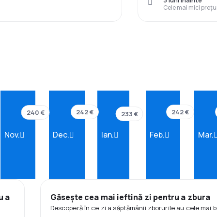
3 luni înainte
Cele mai mici prețu
242 €
242 €
240 €
233 €
Nov.
Dec.
Ian.
Feb.
Mar.
u a
Găsește cea mai ieftină zi pentru a zbura
Descoperă în ce zi a săptămânii zborurile au cele mai b