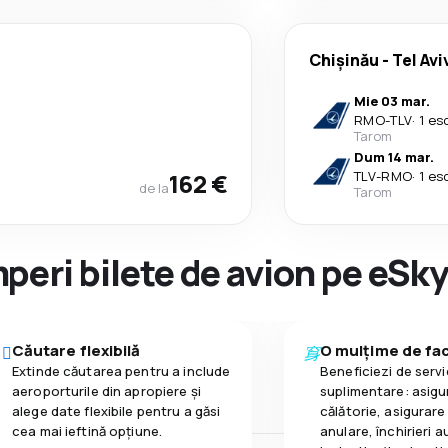
Chişinău
-
Tel Avi
Mie 03 mar.
RMO
-
TLV
·
1 es
Tarom
Dum 14 mar.
162 €
TLV
-
RMO
·
1 es
de la
Tarom
peri bilete de avion pe eSk
Căutare flexibilă
O mulțime de faci
Extinde căutarea pentru a include
Beneficiezi de servic
aeroporturile din apropiere și
suplimentare: asigu
alege date flexibile pentru a găsi
călătorie, asigurare
cea mai ieftină opțiune.
anulare, închirieri a