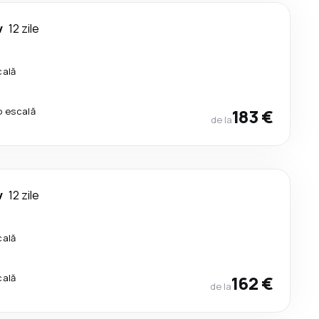
v
12 zile
cală
o escală
183 €
de la
v
12 zile
cală
cală
162 €
de la