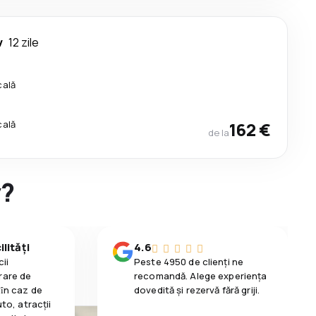
v
12 zile
cală
cală
162 €
de la
y?
lități
4.6
ii
Peste 4950 de clienți ne
rare de
recomandă. Alege experiența
 ȋn caz de
dovedită și rezervă fără griji.
uto, atracții