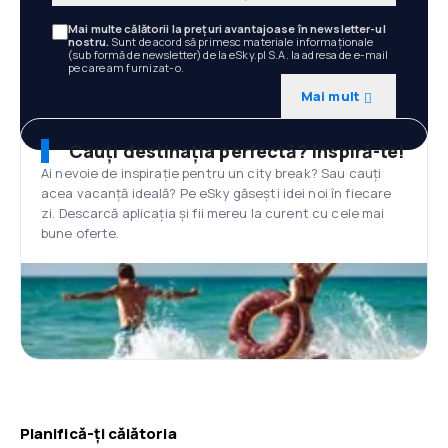
Mai multe călătorii la prețuri avantajoase în newsletter-ul
nostru.
Sunt de acord să primesc materiale informaționale
(sub formă de newsletter) de la eSky.pl S.A. la adresa de e-mail
pe care am furnizat-o.
Mai mult
Cauți destinația perfectă? Inspiră-te!
Ai nevoie de inspirație pentru un city break? Sau cauți
acea vacanță ideală? Pe eSky găsești idei noi în fiecare
zi. Descarcă aplicația și fii mereu la curent cu cele mai
bune oferte.
Planifică-ți călătoria