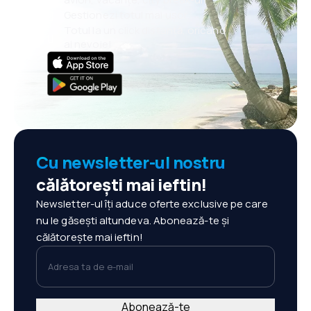
Gestionezi totul mai ușor
Totul la un click distanță, oricând
ai nevoie!
Cu newsletter-ul nostru
călătorești mai ieftin!
Newsletter-ul îți aduce oferte exclusive pe care
nu le găsești altundeva. Abonează-te și
călătorește mai ieftin!
Adresa ta de e-mail
Abonează-te