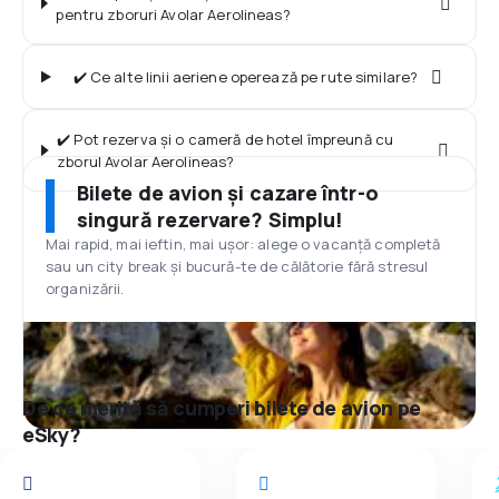
pentru zboruri Avolar Aerolineas?
✔️ Ce alte linii aeriene operează pe rute similare?
✔️ Pot rezerva și o cameră de hotel împreună cu
zborul Avolar Aerolineas?
Bilete de avion și cazare într-o
singură rezervare? Simplu!
Mai rapid, mai ieftin, mai ușor: alege o vacanță completă
sau un city break și bucură-te de călătorie fără stresul
organizării.
De ce merită să cumperi bilete de avion pe
eSky?