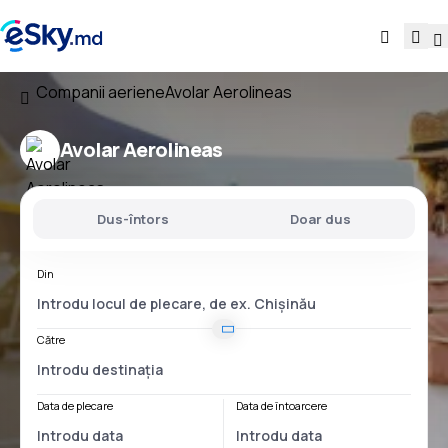
Companii aeriene
Avolar Aerolineas
Avolar Aerolineas
Dus-întors
Doar dus
Din
Către
Data de plecare
Data de întoarcere