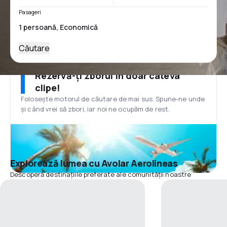
Pasageri
Căutare
Rezervă-ți zborul în doar câteva
clipe!
Folosește motorul de căutare de mai sus. Spune-ne unde
și când vrei să zbori, iar noi ne ocupăm de rest.
Explorează lumea cu Avolar Aerolineas
Descoperă destinațiile preferate ale comunității noastre