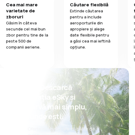
Cea mai mare
Căutare flexibilă
varietate de
Extinde căutarea
zboruri
pentru a include
Găsim în câteva
aeroporturile din
secunde cel mai bun
apropiere și alege
zbor pentru tine de la
date flexibile pentru
peste 500 de
a găsi cea mai ieftină
companii aeriene.
opțiune.
Psst! Descarcă
aplicația eSky și
rezervă mai simplu,
oriunde ești.
Oferte noi în fiecare zi: bilete de
avion, vacanțe, city break-uri