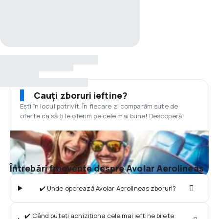
Cauți zboruri ieftine?
Ești în locul potrivit. În fiecare zi comparăm sute de
oferte ca să ți le oferim pe cele mai bune! Descoperă!
Întrebări frecvente despre Avolar Aerolineas
✔️ Unde operează Avolar Aerolineas zboruri?
✔️ Când puteți achiziționa cele mai ieftine bilete