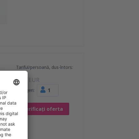
Tariful/persoană, dus-întors:
92
EUR
1
Pasageri:
Verificați oferta