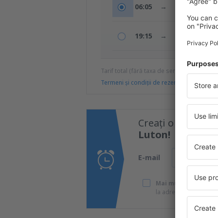
06:05
→
11:25
19:15
→
00:35
+1z
Tarif total (fără taxa de serviciu:
19
EUR
/p
Termeni şi condiţii de rezervare
Creați o alertă d
Luton!
E-mail
Mai multe călătorii 
la adresa de e-mail pe