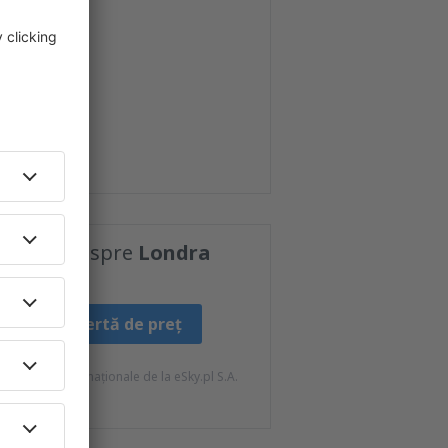
l Airport
spre
Londra
Creați o alertă de preț
ateriale informaționale de la eSky.pl S.A.