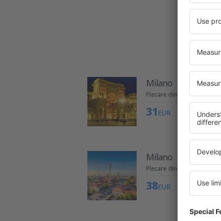
Ma
Milano
Plecare din Chișinău
31
EUR
Milano
Plecare din Chișinău
38
EUR