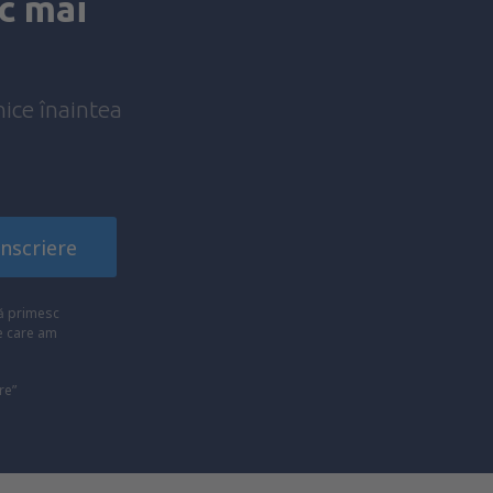
c mai
nice înaintea
!
Înscriere
ă primesc
pe care am
re”