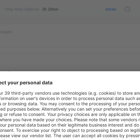
Timp total călătorie:
3h 20min
detalii
asager)
RMO
LTN
Zbor direct
Timp total călătorie:
3h 35min
detalii
LTN
RMO
Zbor direct