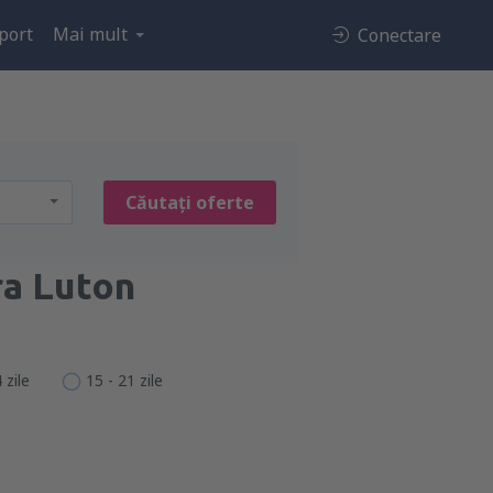
port
Mai mult
Conectare
Căutați oferte
a Luton
 zile
15 - 21 zile