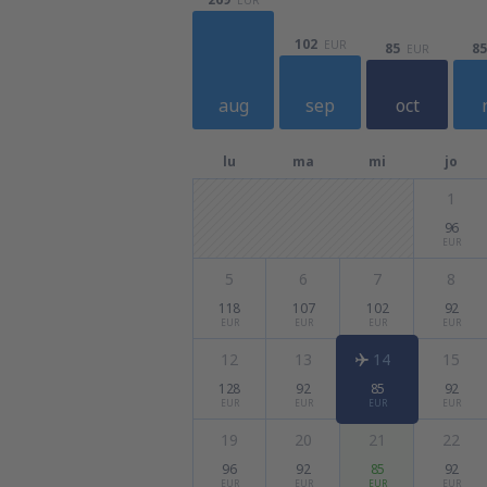
102
EUR
85
85
EUR
aug
sep
oct
lu
ma
mi
jo
1
96
EUR
5
6
7
8
118
107
102
92
EUR
EUR
EUR
EUR
12
13
14
15
128
92
85
92
EUR
EUR
EUR
EUR
19
20
21
22
96
92
85
92
EUR
EUR
EUR
EUR