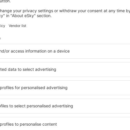
Timp total călătorie:
3h 20min
detalii
Timp total călătorie:
3h 20min
detalii
asager)
e preț pentru zboruri din
Chişinău Chisinau Int
Tarif maxim
EUR
la prețuri avantajoase în newsletter-ul nostru.
Sunt de acord să primesc m
 care am furnizat-o.