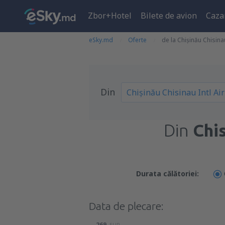
Zbor+Hotel
Bilete de avion
Caza
eSky.md
Oferte
de la Chişinău Chisina
Din
Din
Chis
Durata călătoriei:
Data de plecare:
269
EUR