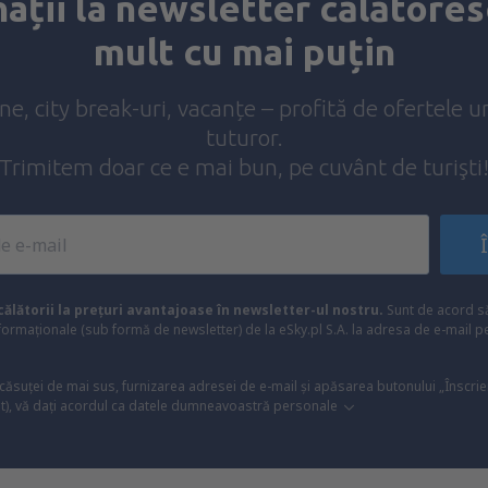
ații la newsletter călătores
mult cu mai puțin
ine, city break-uri, vacanțe – profită de ofertele u
tuturor.
Trimitem doar ce e mai bun, pe cuvânt de turişti
ălătorii la prețuri avantajoase în newsletter-ul nostru.
Sunt de acord s
formaționale (sub formă de newsletter) de la eSky.pl S.A. la adresa de e-mail 
 căsuței de mai sus, furnizarea adresei de e-mail și apăsarea butonului „Înscrie
t), vă dați acordul ca datele dumneavoastră personale