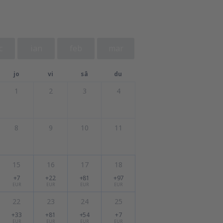
c
ian
feb
mar
jo
vi
sâ
du
1
2
3
4
8
9
10
11
15
16
17
18
+7
+22
+81
+97
EUR
EUR
EUR
EUR
22
23
24
25
+33
+81
+54
+7
EUR
EUR
EUR
EUR