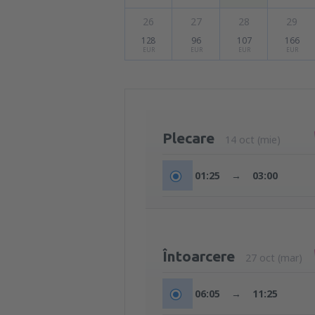
26
27
28
29
128
96
107
166
EUR
EUR
EUR
EUR
Plecare
14 oct (mie)
01:25
→
03:00
Întoarcere
27 oct (mar)
06:05
→
11:25