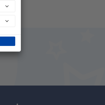
i.
+ Hotel