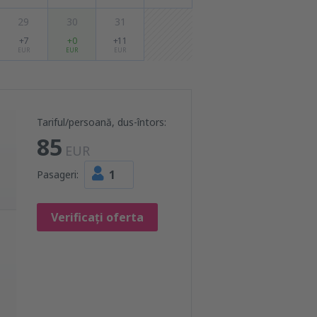
29
30
31
+7
+0
+11
EUR
EUR
EUR
Tariful/persoană, dus-întors:
85
EUR
1
Pasageri:
Verificați oferta