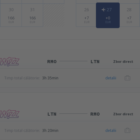
30
31
26
27
28
166
166
+7
+0
+7
EUR
EUR
EUR
EUR
EUR
RMO
LTN
Zbor direct
Timp total călătorie:
3h 35min
detalii
LTN
RMO
Zbor direct
Timp total călătorie:
3h 20min
detalii