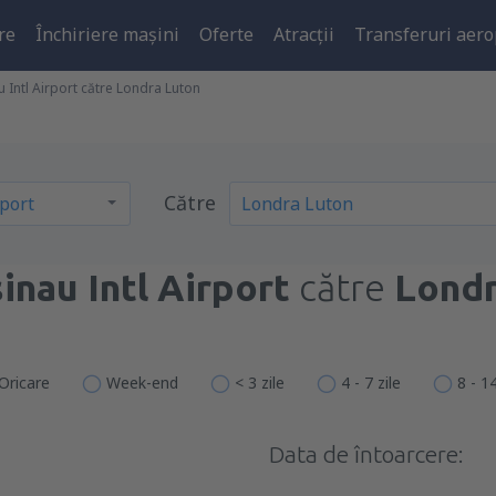
re
Închiriere mașini
Oferte
Atracţii
Transferuri aero
u Intl Airport către Londra Luton
Către
inau Intl Airport
către
Londr
Oricare
Week-end
< 3 zile
4 - 7 zile
8 - 14
Data de întoarcere: