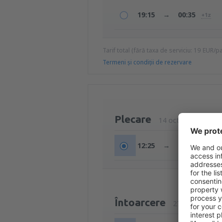
19:15
→
00:35
+1z
Tarif total (fără taxa de serviciu:
19
EUR
/p
Termeni şi condiţii de rezervare
Plecare
14 oct (mie)
12:25
→
14:00
Întoarcere
27 oct (mar)