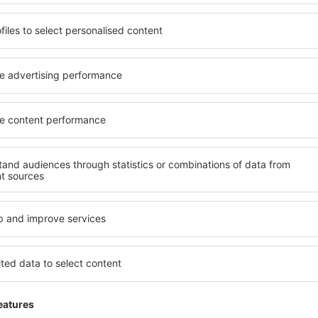
i multe oferte pentru dumneavoas
Bruxelles
Plecare din Chișinău
40
EUR
Bologna
Plecare din Chișinău
42
EUR