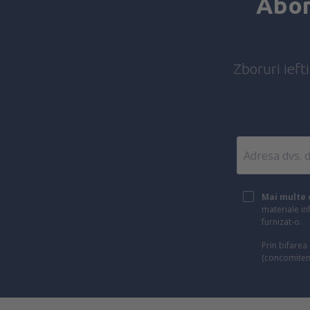
Abon
Zboruri ieft
Mai multe c
materiale in
furnizat-o.
Prin bifarea
(concomiten