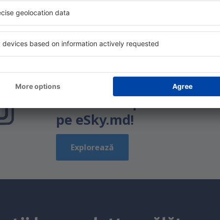
Arată mai multe oferte
Economiseşte timp și ban
Rezervă un pachet Zbor 
pe eSky.md!
Explorează