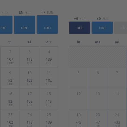
92
85
EUR
EUR
EUR
+0
+0
EUR
EUR
noi
dec
ian
oct
noi
de
vi
sâ
du
lu
ma
mi
2
3
4
107
118
139
EUR
EUR
EUR
9
10
11
5
6
7
92
102
102
EUR
EUR
EUR
16
17
18
12
13
14
92
102
118
EUR
EUR
EUR
23
24
25
19
20
21
102
118
139
+43
+7
+33
EUR
EUR
EUR
EUR
EUR
EUR