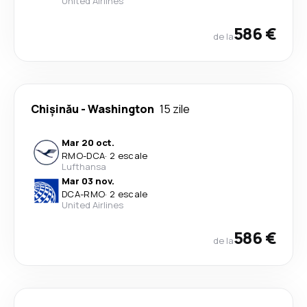
United Airlines
586 €
de la
Chişinău
-
Washington
15 zile
Mar 20 oct.
RMO
-
DCA
·
2 escale
Lufthansa
Mar 03 nov.
DCA
-
RMO
·
2 escale
United Airlines
586 €
de la