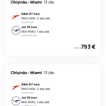
Chişinău
-
Miami
13 zile
Sâm 07 nov.
RMO
-
MIA
·
2 escale
Austrian
Joi 19 nov.
MIA
-
RMO
·
1 escală
Lufthansa
793 €
de la
Chişinău
-
Miami
13 zile
Sâm 07 nov.
RMO
-
MIA
·
2 escale
Austrian
Joi 19 nov.
MIA
-
RMO
·
1 escală
Lufthansa