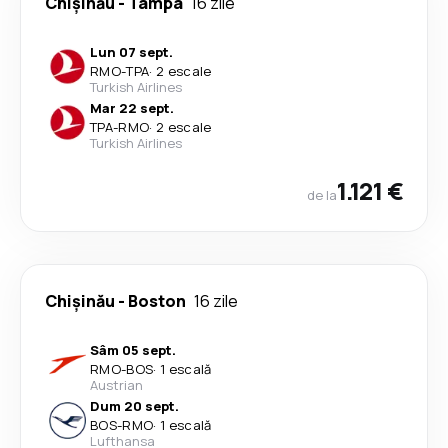
Chişinău
-
Tampa
16 zile
Lun 07 sept.
RMO
-
TPA
·
2 escale
Turkish Airlines
Mar 22 sept.
TPA
-
RMO
·
2 escale
Turkish Airlines
1.121 €
de la
Chişinău
-
Boston
16 zile
Sâm 05 sept.
RMO
-
BOS
·
1 escală
Austrian
Dum 20 sept.
BOS
-
RMO
·
1 escală
Lufthansa