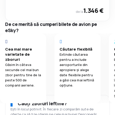
1.346 €
de la
De ce merită să cumperi bilete de avion pe
eSky?
Cea mai mare
Căutare flexibilă
varietate de
Extinde căutarea
zboruri
pentru a include
Găsim în câteva
aeroporturile din
secunde cel mai bun
apropiere și alege
zbor pentru tine de la
date flexibile pentru
peste 500 de
a găsi cea mai ieftină
companii aeriene.
opțiune.
Cauți zboruri ieftine?
Ești în locul potrivit. În fiecare zi comparăm sute de
oferte ca să ți le oferim pe cele mai bune! Descoperă!