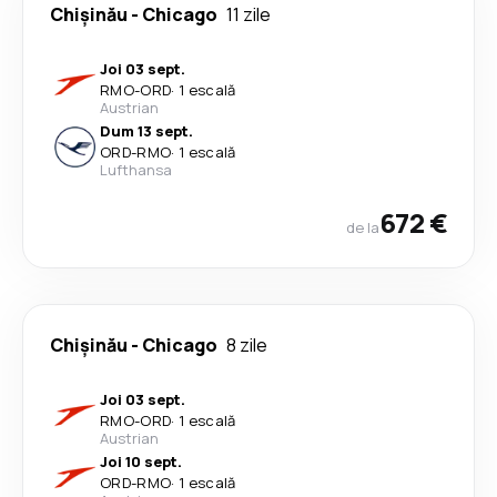
Chişinău
-
Chicago
11 zile
Joi 03 sept.
RMO
-
ORD
·
1 escală
Austrian
Dum 13 sept.
ORD
-
RMO
·
1 escală
Lufthansa
672 €
de la
Chişinău
-
Chicago
8 zile
Joi 03 sept.
RMO
-
ORD
·
1 escală
Austrian
Joi 10 sept.
ORD
-
RMO
·
1 escală