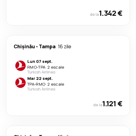
1.342 €
de la
Chişinău
-
Tampa
16 zile
Lun 07 sept.
RMO
-
TPA
·
2 escale
Turkish Airlines
Mar 22 sept.
TPA
-
RMO
·
2 escale
Turkish Airlines
1.121 €
de la