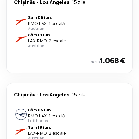
Chişinău
-
Los Angeles
15 zile
Sâm 05 iun.
RMO
-
LAX
·
1 escală
Austrian
Sâm 19 iun.
LAX
-
RMO
·
2 escale
Austrian
1.068 €
de la
Chişinău
-
Los Angeles
15 zile
Sâm 05 iun.
RMO
-
LAX
·
1 escală
Lufthansa
Sâm 19 iun.
LAX
-
RMO
·
2 escale
Austrian