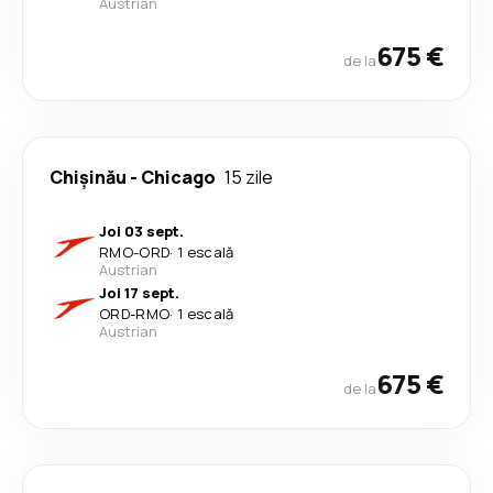
Austrian
675 €
de la
Chişinău
-
Chicago
15 zile
Joi 03 sept.
RMO
-
ORD
·
1 escală
Austrian
Joi 17 sept.
ORD
-
RMO
·
1 escală
Austrian
675 €
de la