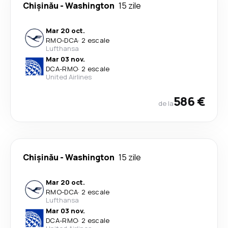
Chişinău
-
Washington
15 zile
Mar 20 oct.
RMO
-
DCA
·
2 escale
Lufthansa
Mar 03 nov.
DCA
-
RMO
·
2 escale
United Airlines
586 €
de la
Chişinău
-
Washington
15 zile
Mar 20 oct.
RMO
-
DCA
·
2 escale
Lufthansa
Mar 03 nov.
DCA
-
RMO
·
2 escale