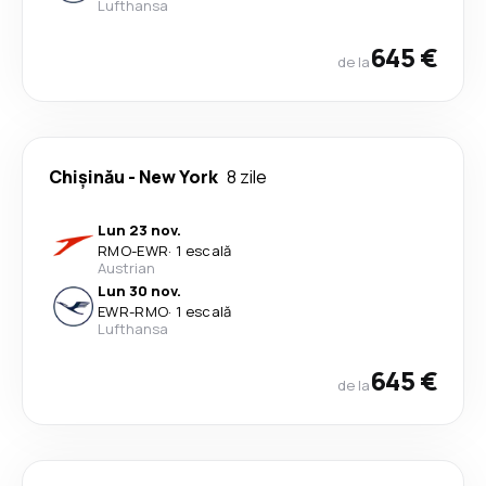
Lufthansa
645 €
de la
Chişinău
-
New York
8 zile
Lun 23 nov.
RMO
-
EWR
·
1 escală
Austrian
Lun 30 nov.
EWR
-
RMO
·
1 escală
Lufthansa
645 €
de la