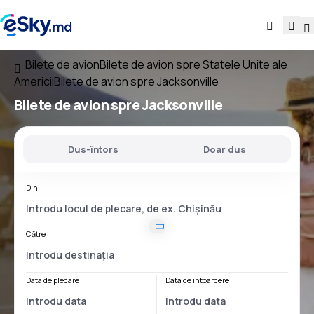
Bilete de avion
Bilete de avion spre Statele Unite ale
Americii
Bilete de avion spre Jacksonville
Bilete de avion spre Jacksonville
Dus-întors
Doar dus
Din
Către
Data de plecare
Data de întoarcere