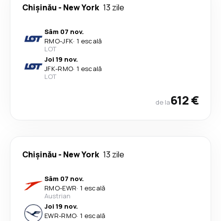
Chişinău
-
New York
13 zile
Sâm 07 nov.
RMO
-
JFK
·
1 escală
LOT
Joi 19 nov.
JFK
-
RMO
·
1 escală
LOT
612 €
de la
Chişinău
-
New York
13 zile
Sâm 07 nov.
RMO
-
EWR
·
1 escală
Austrian
Joi 19 nov.
EWR
-
RMO
·
1 escală