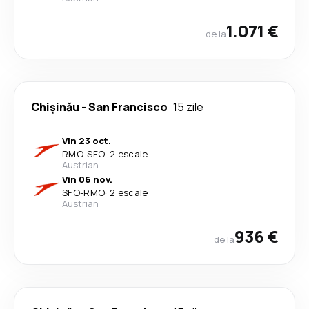
1.071 €
de la
Chişinău
-
San Francisco
15 zile
Vin 23 oct.
RMO
-
SFO
·
2 escale
Austrian
Vin 06 nov.
SFO
-
RMO
·
2 escale
Austrian
936 €
de la