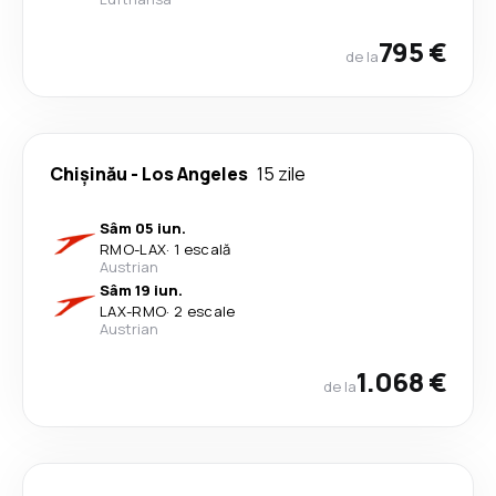
795 €
de la
Chişinău
-
Los Angeles
15 zile
Sâm 05 iun.
RMO
-
LAX
·
1 escală
Austrian
Sâm 19 iun.
LAX
-
RMO
·
2 escale
Austrian
1.068 €
de la