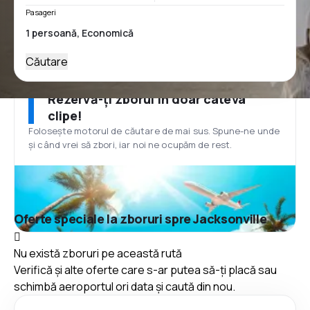
Pasageri
Căutare
Rezervă-ți zborul în doar câteva
clipe!
Folosește motorul de căutare de mai sus. Spune-ne unde
și când vrei să zbori, iar noi ne ocupăm de rest.
Oferte speciale la zboruri spre Jacksonville
Nu există zboruri pe această rută
Verifică și alte oferte care s-ar putea să-ți placă sau
schimbă aeroportul ori data și caută din nou.