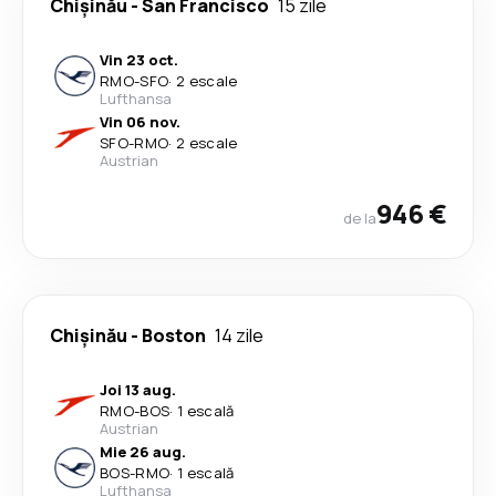
Chişinău
-
San Francisco
15 zile
Vin 23 oct.
RMO
-
SFO
·
2 escale
Lufthansa
Vin 06 nov.
SFO
-
RMO
·
2 escale
Austrian
946 €
de la
Chişinău
-
Boston
14 zile
Joi 13 aug.
RMO
-
BOS
·
1 escală
Austrian
Mie 26 aug.
BOS
-
RMO
·
1 escală
Lufthansa