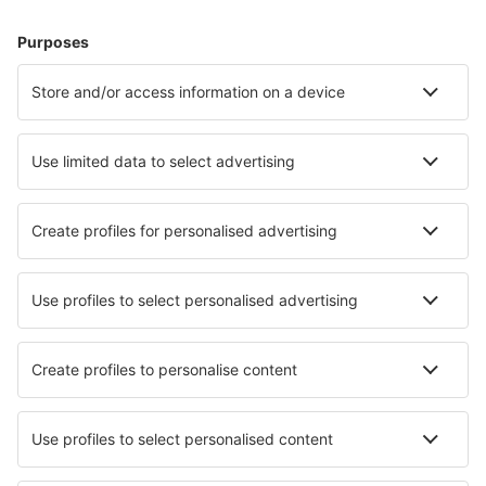
Bilete de avion
Cazare
Zbor+Hotel
Hoteluri
Transferuri aeroport
Atracţii
Evenimente sportive
Află mai multe
Aplicație mobilă
Companii aeriene
Wizz Air
FlyOne
Air Moldova
HiSky
Blue Air