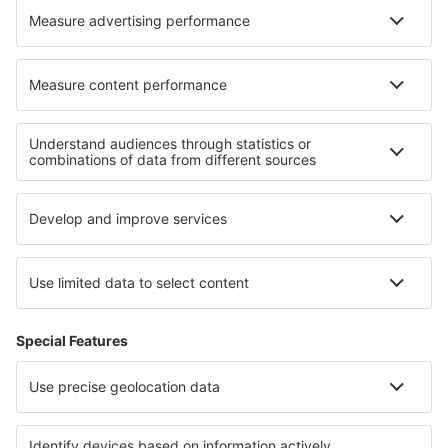
Ryanair
Despre eSky
Termeni şi condiţii
Rezervările mele
Politica de confidențialitate
Asistenţă şi contact
Țări
Siteuri internaționale
eSky.eu
eSky.com
eDestinos.com