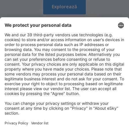
Explorează
Descarcă aplicația noastră
și organizează-ţi
convenabil călătoriile
Planifică-ți călătoria