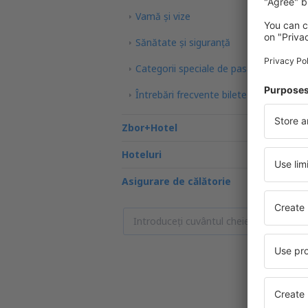
Vamă și vize
Sănătate și siguranță
Categorii speciale de pasageri
Întrebări frecvente bilete de avion
Zbor+Hotel
Hoteluri
Asigurare de călătorie