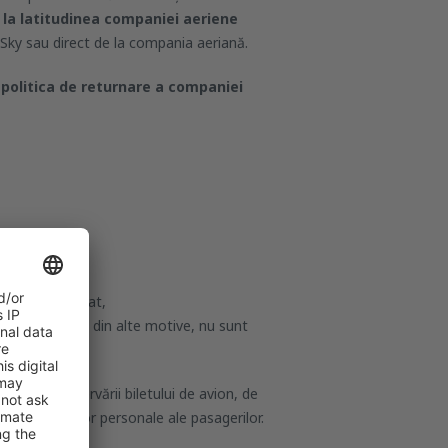
l
la latitudinea companiei aeriene
eSky sau direct de la compania aeriană.
 politica de returnare a companiei
l a fost efectuat,
 utilizate sau, din alte motive, nu sunt
icare a rezervării biletului de avion, de
 informațiilor personale ale pasagerilor.