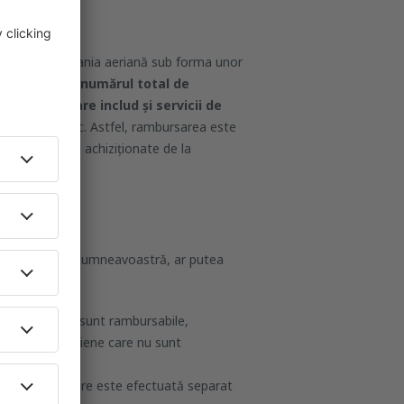
on de la compania aeriană sub forma unor
mpărţită la numărul total de
el
rezervări care includ și servicii de
ea locurilor etc. Astfel, rambursarea este
u alte servicii achiziționate de la
mbursării?
 a rezervării dumneavoastră, ar putea
ate și care nu sunt rambursabile,
 companiei aeriene care nu sunt
e sale,
căror rambursare este efectuată separat