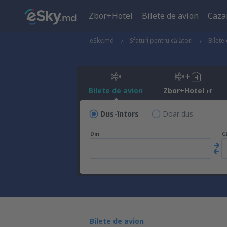
Zbor+Hotel
Bilete de avion
Caza
eSky.md
Sfaturi pentru călători
Bilete
Bilete de avion
Zbor+Hotel
Dus-întors
Doar dus
Din
C
Bilete de avion