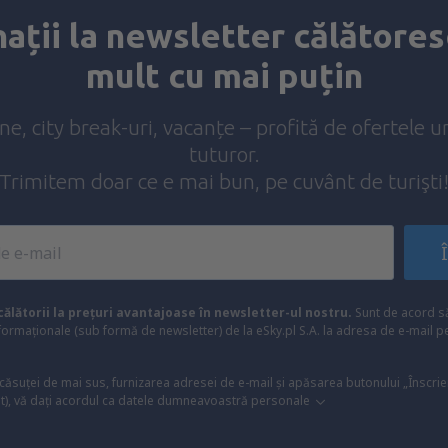
ații la newsletter călătores
mult cu mai puțin
ine, city break-uri, vacanțe – profită de ofertele u
tuturor.
Trimitem doar ce e mai bun, pe cuvânt de turişti
ălătorii la prețuri avantajoase în newsletter-ul nostru.
Sunt de acord s
formaționale (sub formă de newsletter) de la eSky.pl S.A. la adresa de e-mail 
 căsuței de mai sus, furnizarea adresei de e-mail și apăsarea butonului „Înscrie
t), vă dați acordul ca datele dumneavoastră personale