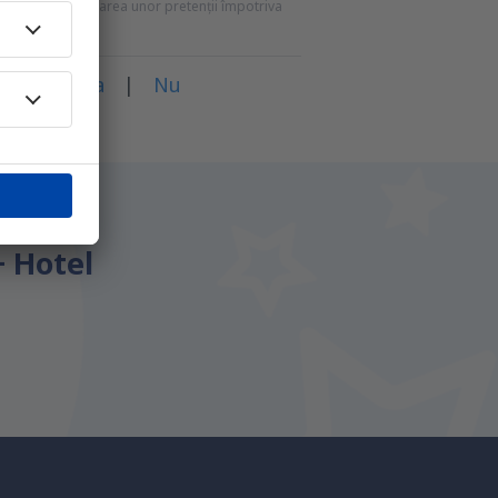
mei pentru formularea unor pretenții împotriva
rticol?
Da
|
Nu
i.
+ Hotel