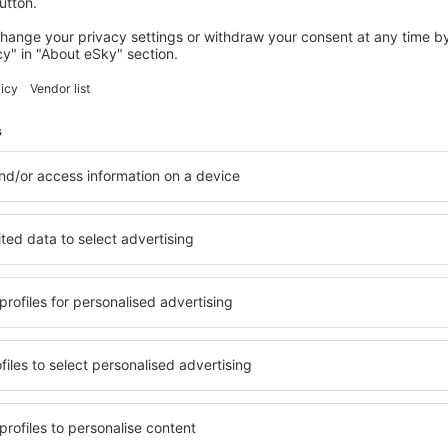
Rambursarea ȋn mai multe plăţi
Puteți primi rambursarea pentru biletul dumneavoastră de avi
plăți separate. Uneori companiile aeriene
rambursează suma ȋ
pasageri
. În plus, companiile aeriene pot rambursa ȋn acest f
călătorie suplimentare
, cum ar fi bagaje adiţionale, rezervar
efectuată în mai multe plăţi, pentru bilet în sine și separat pentr
compania aeriană.
Când puteți primi o valoare mai mică a ra
Dacă valoarea rambursării este mai mică decât valoarea totală
însemna că:
rezervarea dumneavoastră constă în parte din servicii prest
rezervarea dumneavoastră include servicii suplimentare ale
rambursabile în conformitate cu politica, termenii și condițiil
rezervarea dumneavoastră include servicii suplimentare, a 