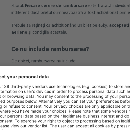
zborul.
Fiecare cerere de rambursare
este tratată individua
indiferent dacă biletul dumneavoastră a fost achiziționat prin 
Trebuie să reţineţi că achiziționând un bilet pe eSky,
acceptați
aeriene
și condițiile acesteia.
Ce nu include rambursarea?
De obicei, rambursarea nu include:
Taxa pentru servicii,
Serviciul Travel Assistant,
check-in-ul online - dacă zborul a fost anulat, dar check-in-u
alte servicii suplimentare achiziționate prin eSky care au fost
rambursabile (AirHelp +).
În plus, companiile aeriene pot să nu ramburseze ȋn caz de modif
exemplu: schimbarea datei sau destinației, precum și schimbarea