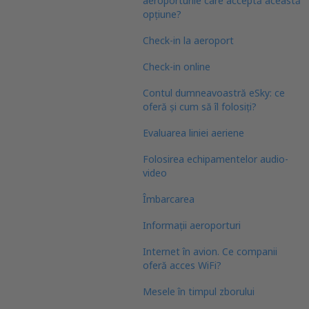
aeroporturile care acceptă această
opțiune?
Check-in la aeroport
Check-in online
Contul dumneavoastră eSky: ce
oferă și cum să îl folosiți?
Evaluarea liniei aeriene
Folosirea echipamentelor audio-
video
Îmbarcarea
Informații aeroporturi
Internet în avion. Ce companii
oferă acces WiFi?
Mesele în timpul zborului