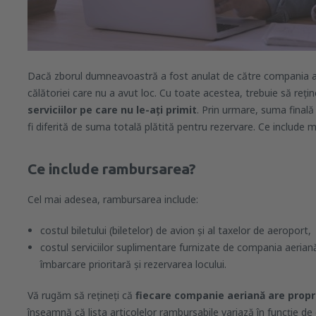
Dacă zborul dumneavoastră a fost anulat de către compania ae
călătoriei care nu a avut loc. Cu toate acestea, trebuie să reţin
serviciilor pe care nu le-ați primit
. Prin urmare, suma fina
fi diferită de suma totală plătită pentru rezervare. Ce include
Ce include rambursarea?
Cel mai adesea, rambursarea include:
costul biletului (biletelor) de avion și al taxelor de aeroport,
costul serviciilor suplimentare furnizate de compania aeriană, 
îmbarcare prioritară și rezervarea locului.
Vă rugăm să rețineți că
fiecare companie aeriană are propri
înseamnă că lista articolelor rambursabile variază în funcție de