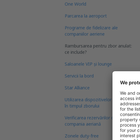
One World
Parcarea la aeroport
Programe de fidelizare ale
companiilor aeriene
Rambursarea pentru zbor anulat:
ce include?
Saloanele VIP și lounge
Servicii la bord
Star Alliance
Utilizarea dispozitivelor electronice
în timpul zborului
Verificarea rezervărilor de către
compania aeriană
Zonele duty-free