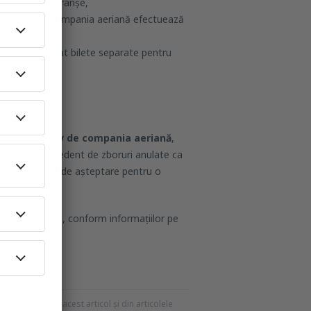
în mai multe tranşe,
asageri, iar compania aeriană efectuează
dacă au existat bilete separate pentru
pind exclusiv de compania aeriană
,
rului fără precedent de zboruri anulate ca
antinei, timpul de așteptare pentru o
rilor efectuate, conform informațiilor pe
recomandările din acest articol și din articolele