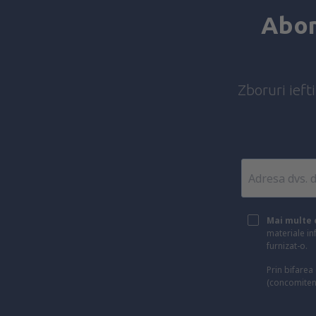
Abon
Zboruri ieft
Mai multe c
materiale in
furnizat-o.
Prin bifarea
(concomiten