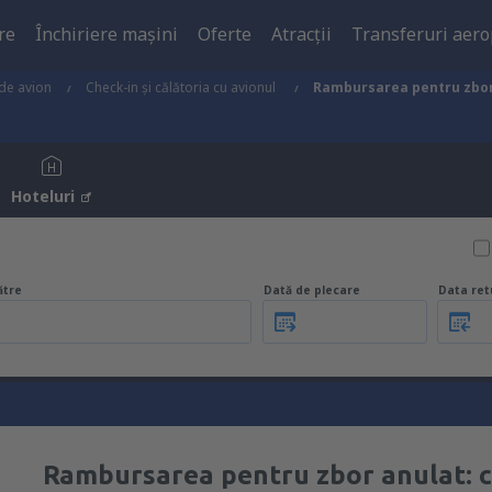
re
Închiriere mașini
Oferte
Atracţii
Transferuri aero
 de avion
Check-in și călătoria cu avionul
Rambursarea pentru zbor 
Hoteluri
ătre
Dată de plecare
Data ret
Rambursarea pentru zbor anulat: c