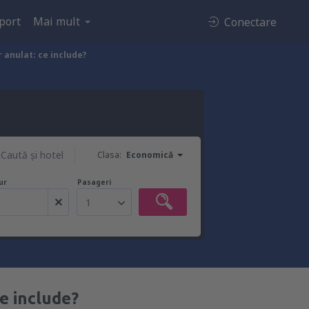
port
Mai mult
Conectare
anulat: ce include?
Caută şi hotel
Clasa:
Economică
ur
Pasageri
1
e include?