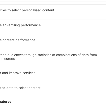
de compania aeriană, astfel că fondurile vă vor fi returnate 
rezervarea dumneavoastră include bilete pentru mai mulți p
rambursările separat pentru fiecare pasager,
doar o parte din rezervarea dumneavoastră a fost anulată (
zboruri).
Când veți primi rambursarea?
Atât forma, cât şi momentul ȋn care veți primi rambursarea
de
inclusiv dacă ați achiziționat biletele prin eSky. Din cauza numă
rezultat al pandemiei COVID-19 și introducerii ulterioare a car
decizie din partea companiilor aeriene s-a extins semnificativ.
Clienții eSky sunt informaţi în mod regulat privind statusul cere
care le primim din partea companiilor aeriene.
Acest articol a fost creat cu ajutorul inteligenței artificiale. Sfaturile și 