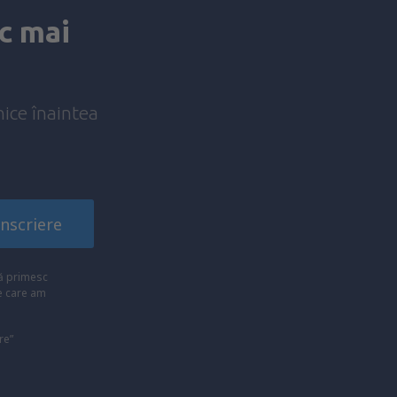
c mai
nice înaintea
!
Înscriere
ă primesc
pe care am
re”